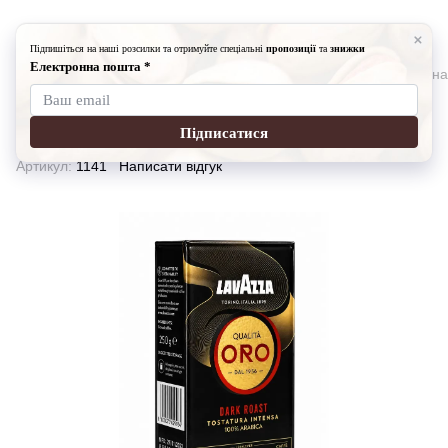
Кава, чай
Кава мелена
Кава Lavazza ORO черный (заварна
Кава Lavazza ORO черный
(заварна-0.250гр)
Артикул:
1141
Написати відгук