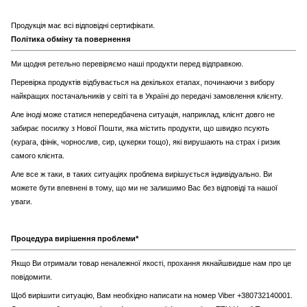
Продукція має всі відповідні сертифікати.
Політика обміну та повернення
Ми щодня ретельно перевіряємо наші продукти перед відправкою.
Перевірка продуктів відбувається на декількох етапах, починаючи з вибору
найкращих постачальників у світі та в Україні до передачі замовлення клієнту.
Але іноді може статися непередбачена ситуація, наприклад, клієнт довго не
забирає посилку з Нової Пошти, яка містить продукти, що швидко псують
(курага, фінік, чорнослив, сир, цукерки тощо), які вирушають на страх і ризик
самого клієнта.
Але все ж таки, в таких ситуаціях проблема вирішується індивідуально. Ви
можете бути впевнені в тому, що ми не залишимо Вас без відповіді та нашої
уваги.
Процедура вирішення проблеми*
Якщо Ви отримали товар неналежної якості, прохання якнайшвидше нам про це
повідомити.
Щоб вирішити ситуацію, Вам необхідно написати на номер Viber +380732140001.