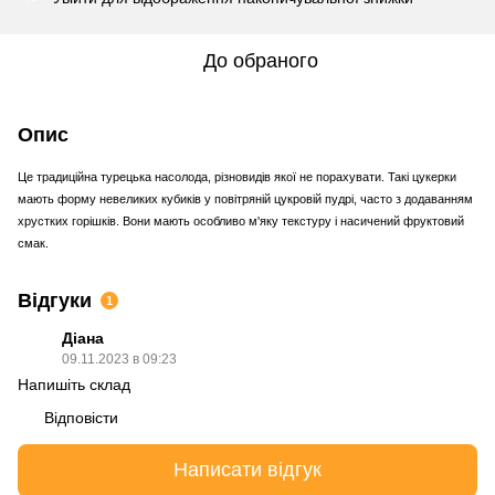
До обраного
Опис
Це традиційна турецька насолода, різновидів якої не порахувати. Такі цукерки
мають форму невеликих кубиків у повітряній цукровій пудрі, часто з додаванням
хрустких горішків. Вони мають особливо м'яку текстуру і насичений фруктовий
смак.
Відгуки
1
Діана
09.11.2023 в 09:23
Напишіть склад
Відповісти
Написати відгук