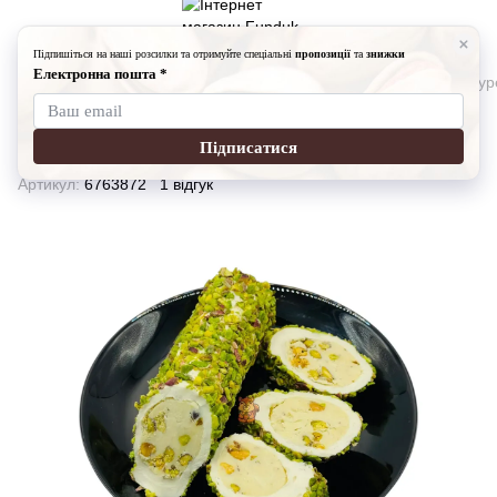
Солодощі
Турецькі солодощі
Рахат лукум з фісташкою (Тур
Рахат лукум з фісташкою
(Турецький) 1кг
Артикул:
6763872
1 відгук