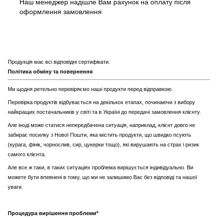
Наш менеджер надішле Вам рахунок на оплату після
оформлення замовлення
Продукція має всі відповідні сертифікати.
Політика обміну та повернення
Ми щодня ретельно перевіряємо наші продукти перед відправкою.
Перевірка продуктів відбувається на декількох етапах, починаючи з вибору
найкращих постачальників у світі та в Україні до передачі замовлення клієнту.
Але іноді може статися непередбачена ситуація, наприклад, клієнт довго не
забирає посилку з Нової Пошти, яка містить продукти, що швидко псують
(курага, фінік, чорнослив, сир, цукерки тощо), які вирушають на страх і ризик
самого клієнта.
Але все ж таки, в таких ситуаціях проблема вирішується індивідуально. Ви
можете бути впевнені в тому, що ми не залишимо Вас без відповіді та нашої
уваги.
Процедура вирішення проблеми*