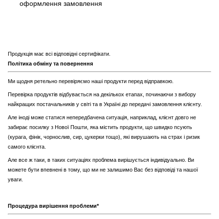
оформлення замовлення
Продукція має всі відповідні сертифікати.
Політика обміну та повернення
Ми щодня ретельно перевіряємо наші продукти перед відправкою.
Перевірка продуктів відбувається на декількох етапах, починаючи з вибору
найкращих постачальників у світі та в Україні до передачі замовлення клієнту.
Але іноді може статися непередбачена ситуація, наприклад, клієнт довго не
забирає посилку з Нової Пошти, яка містить продукти, що швидко псують
(курага, фінік, чорнослив, сир, цукерки тощо), які вирушають на страх і ризик
самого клієнта.
Але все ж таки, в таких ситуаціях проблема вирішується індивідуально. Ви
можете бути впевнені в тому, що ми не залишимо Вас без відповіді та нашої
уваги.
Процедура вирішення проблеми*