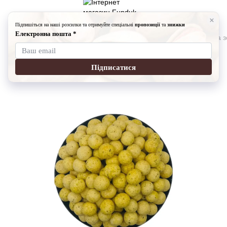
Горішки
Горішки Fundukmarket
Арахіс Кріспі зі Сметани та 
Арахіс Кріспі зі Сметани та зелені
Артикул:
901-26625-5-1000
Написати відгук