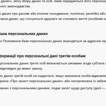
даних», мету збору даних та осіб, яким передаються його персона
ного законодавства.
даних про расове або етнічне походження, політичні, релігійні або
також даних, що стосуються здоров’я чи статевого життя (особливі к
бази персональних даних
цього Положення бази персональних даних знаходяться за адресою п
формації про персональні дані третім особам
ерсональних даних третіх осіб визначається умовами згоди суб'єкт
відповідно до вимог закону.
их даних третій особі не надається, якщо зазначена особа відмовл
країни «Про захист персональних даних» або неспроможна їх забез
в'язаних з персональними даними, подає запит щодо доступу (далі 