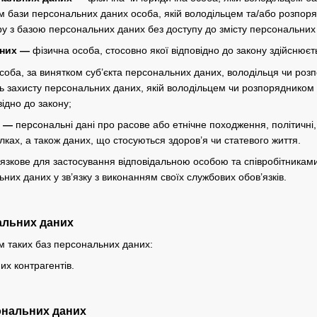
ом бази персональних даних особа, якій володільцем та/або розпо
ру з базою персональних даних без доступу до змісту персональних
аних —
фізична особа, стосовно якої відповідно до закону здійснюєт
соба, за винятком суб’єкта персональних даних, володільця чи ро
ь захисту персональних даних, якій володільцем чи розпорядником
ідно до закону;
х —
персональні дані про расове або етнічне походження, політичні, 
лках, а також даних, що стосуються здоров’я чи статевого життя.
язкове для застосування відповідальною особою та співробітникам
них даних у зв’язку з виконанням своїх службових обов’язків.
нальних даних
м таких баз персональних даних:
х контрагентів.
ональних даних