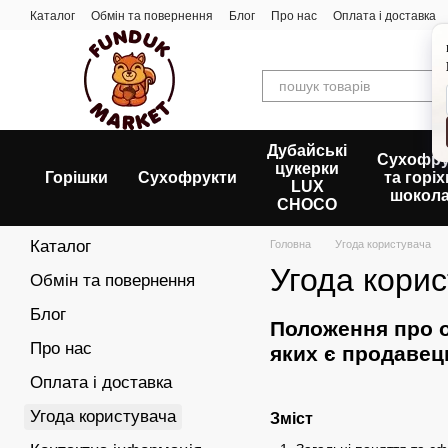
Перейти до основного контенту
Каталог
Обмін та повернення
Блог
Про нас
Оплата і доставка
Дубайські
Сухофру
цукерки
Горішки
Сухофрукти
та горіх
LUX
шокола
CHOCO
Каталог
Головна
Угода користувача
Угода кори
Обмін та повернення
Блог
Положення про о
Про нас
яких є продавец
Оплата і доставка
Угода користувача
Зміст