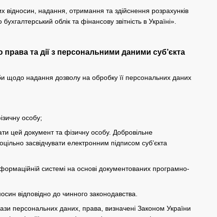
х відносин, надання, отримання та здійснення розрахунків
бухгалтерський облік та фінансову звітність в Україні».
 права та дії з персональними даними суб’єкта
би щодо надання дозволу на обробку її персональних даних
ізичну особу;
вати цей документ та фізичну особу. Добровільне
цільно засвідчувати електронним підписом суб’єкта
інформаційній системі на основі документованих програмно-
осин відповідно до чинного законодавства.
ази персональних даних, права, визначені Законом України