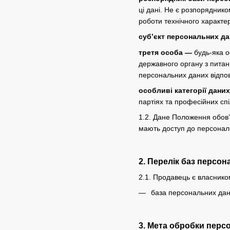
ці дані. Не є розпорядник
роботи технічного характе
суб’єкт персональних д
третя особа —
будь-яка о
державного органу з питан
персональних даних відпов
особливі категорії дани
партіях та професійних спі
1.2. Дане Положення обов’
мають доступ до персональ
2. Перелік баз персо
2.1. Продавець є власнико
база персональних дани
3. Мета обробки перс