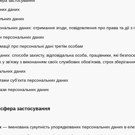
фера застосування
них даних
льних даних
нальних даних: отримання згоди, повідомлення про права та дії з
и персональних даних
мації про персональні дані третім особам
аних: способи захисту, відповідальна особа, працівники, які безпо
у зв’язку з виконанням своїх службових обов’язків, строк зберіган
альних даних
тами суб'єкта персональних даних
бази персональних даних
а сфера застосування
х
— іменована сукупність упорядкованих персональних даних в елек