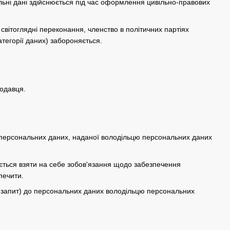
льні дані здійснюється під час оформлення цивільно-правових
 світоглядні переконання, членство в політичних партіях
атегорії даних) забороняється.
родавця.
а персональних даних, наданої володільцю персональних даних
яється взяти на себе зобов'язання щодо забезпечення
печити.
— запит) до персональних даних володільцю персональних