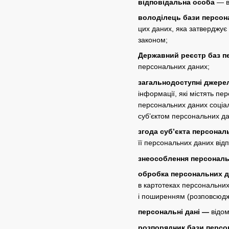
відповідальна особа
— ви
володілець бази персон
цих даних, яка затверджує
законом;
Державний реєстр баз п
персональних даних;
загальнодоступні джере
інформації, які містять п
персональних даних соціаль
суб’єктом персональних да
згода суб’єкта персонал
її персональних даних від
знеособлення персональ
обробка персональних 
в картотеках персональних
і поширенням (розповсюдж
персональні дані —
відом
розпорядник бази персо