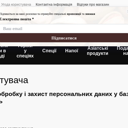
Угода користувача
Контактна інформація
Відгуки про магазин
Графік роботи:
Понеділок-п'ятниця
Субота-неділя: 10:
Без вихідних
кти
Горіхи
Азіатські
Пода
и в
у
Спеції
Напої
продукти
н
ді
спеціях
стувача
бробку і захист персональних даних у ба
ь