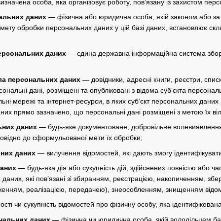
значена особа, яка організовує роботу, пов’язану із захистом перс
альних даних
— фізична або юридична особа, якій законом або за
 мету обробки персональних даних у цій базі даних, встановлює скл
ерсональних даних
— єдина державна інформаційна система збору
ла персональних даних —
довідники, адресні книги, реєстри, списк
ерсональні дані, розміщені та опубліковані з відома суб’єкта перс
ні мережі та інтернет-ресурси, в яких суб’єкт персональних даних 
них прямо зазначено, що персональні дані розміщені з метою їх ві
ьних даних
— будь-яке документоване, добровільне волевиявлення
повідно до сформульованої мети їх обробки;
них даних
— вилучення відомостей, які дають змогу ідентифікуват
даних —
будь-яка дія або сукупність дій, здійснених повністю або ча
 даних, які пов’язані зі збиранням, реєстрацією, накопиченням, з
енням, реалізацією, передачею), знеособленням, знищенням відом
ості чи сукупність відомостей про фізичну особу, яка ідентифікован
нальних даних —
фізична чи юридична особа, якій володільцем б