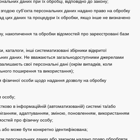
ональних даних при їх обробці, відповідно до закону;
 згодою суб’єкта персональних даних надано право на обробку
ад цих даних та процедури їх обробки, якщо інше не визначено
, накопичення та обробки відомостей про зареєстровані бази
и, каталоги, інші систематизовані збірники відкритої
ональних даних. Не вважаються загальнодоступними джерелами
залишають свої персональні дані (окрім випадків, коли
льного поширення та використання);
 фізичної особи щодо надання дозволу на обробку
и особу;
стково в інформаційній (автоматизованій) системі та/або
беріганням, адаптуванням, зміною, поновленням, використанням
остей про фізичну особу;
а або може бути конкретно ідентифікована;
ази персональних даних або законом надано право обробляти