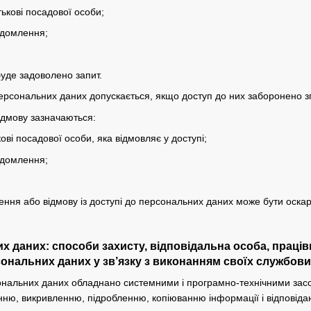
тькові посадової особи;
ідомлення;
буде задоволено запит.
персональних даних допускається, якщо доступ до них заборонено зг
відмову зазначаються:
кові посадової особи, яка відмовляє у доступі;
ідомлення;
чення або відмову із доступі до персональних даних може бути оска
их даних: способи захисту, відповідальна особа, праці
ональних даних у зв’язку з виконанням своїх службових
ональних даних обладнано системними і програмно-технічними засоба
ню, викривленню, підробленню, копіюванню інформації і відповіда