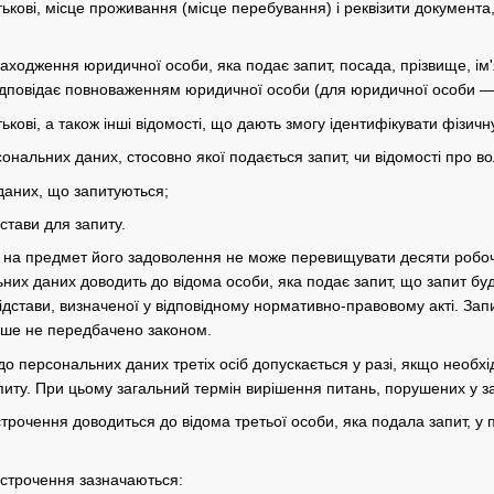
атькові, місце проживання (місце перебування) і реквізити документа
ходження юридичної особи, яка подає запит, посада, прізвище, ім'я
 відповідає повноваженням юридичної особи (для юридичної особи —
тькові, а також інші відомості, що дають змогу ідентифікувати фізичн
сональних даних, стосовно якої подається запит, чи відомості про в
даних, що запитуються;
дстави для запиту.
у на предмет його задоволення не може перевищувати десяти робоч
них даних доводить до відома особи, яка подає запит, що запит буд
ідстави, визначеної у відповідному нормативно-правовому акті. За
нше не передбачено законом.
 до персональних даних третіх осіб допускається у разі, якщо необх
питу. При цьому загальний термін вирішення питань, порушених у з
строчення доводиться до відома третьої особи, яка подала запит, у
ідстрочення зазначаються: