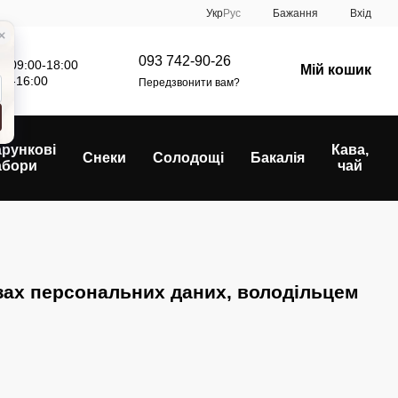
Укр
Рус
Бажання
Вхід
093 742-90-26
: 09:00-18:00
Мій кошик
00-16:00
Передзвонити вам?
рункові
Кава,
Снеки
Солодощі
Бакалія
абори
чай
зах персональних даних, володільцем