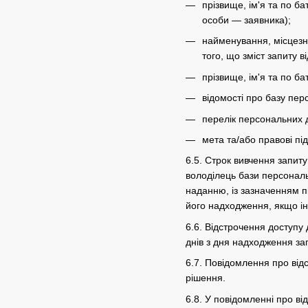
прізвище, ім'я та по б
особи — заявника);
найменування, місцезна
того, що зміст запиту
прізвище, ім'я та по ба
відомості про базу пер
перелік персональних 
мета та/або правові пі
6.5. Строк вивчення запит
володілець бази персональ
наданню, із зазначенням п
його надходження, якщо і
6.6. Відстрочення доступу
днів з дня надходження за
6.7. Повідомлення про від
рішення.
6.8. У повідомленні про в