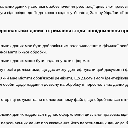
альних даних у системі є забезпечення реалізації цивільно-правови
уги відповідно до Податкового кодексу України, Закону України «Про 
ерсональних даних: отримання згоди, повідомлення про
нальних даних має бути добровільним волевиявленням фізичної осо
ної мети їхньої обробки.
нальних даних може бути надана у таких формах:
 носії з реквізитами, що дає змогу ідентифікувати цей документ і ф
який має містити обов’язкові реквізити, що дають змогу ідентифіку
ї особи щодо надання дозволу на обробку її персональних даних до
й сторінці документа чи в електронному файлі, що обробляється в 
нальних даних надається під час оформлення цивільно-правових відн
а персональних даних про включення його персональних даних до б