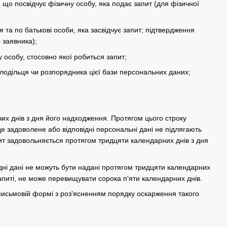
, що посвідчує фізичну особу, яка подає запит (для фізичної
 та по батькові особи, яка засвідчує запит; підтвердження
 заявника);
у особу, стосовно якої робиться запит;
олодільця чи розпорядника цієї бази персональних даних;
их днів з дня його надходження. Протягом цього строку
е задоволене або відповідні персональні дані не підлягають
пит задовольняється протягом тридцяти календарних днів з дня
ідні дані не можуть бути надані протягом тридцяти календарних
апиті, не може перевищувати сорока п'яти календарних днів.
 письмовій формі з роз'ясненням порядку оскарження такого