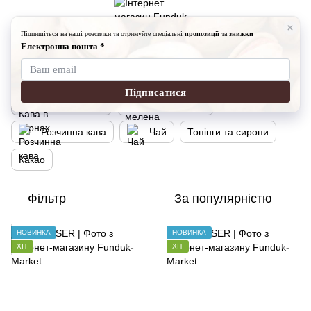
Кава, чай
Кава в зернах
Кава в зернах
Кава в зернах
Кава мелена
Розчинна кава
Чай
Топінги та сиропи
Какао
Фільтр
За популярністю
НОВИНКА
НОВИНКА
ХІТ
ХІТ