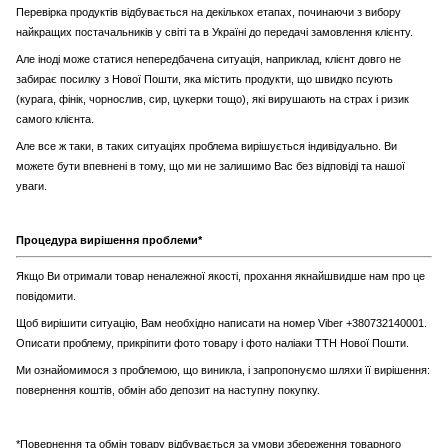
Перевірка продуктів відбувається на декількох етапах, починаючи з вибору
найкращих постачальників у світі та в Україні до передачі замовлення клієнту.
Але іноді може статися непередбачена ситуація, наприклад, клієнт довго не
забирає посилку з Нової Пошти, яка містить продукти, що швидко псують
(курага, фінік, чорнослив, сир, цукерки тощо), які вирушають на страх і ризик
самого клієнта.
Але все ж таки, в таких ситуаціях проблема вирішується індивідуально. Ви
можете бути впевнені в тому, що ми не залишимо Вас без відповіді та нашої
уваги.
Процедура вирішення проблеми*
Якщо Ви отримали товар неналежної якості, прохання якнайшвидше нам про це
повідомити.
Щоб вирішити ситуацію, Вам необхідно написати на номер Viber +380732140001.
Описати проблему, прикріпити фото товару і фото наліаки ТТН Нової Пошти.
Ми ознайомимося з проблемою, що виникла, і запропонуємо шляхи її вирішення:
повернення коштів, обмін або депозит на наступну покупку.
*Повернення та обмін товару відбувається за умови збереження товарного