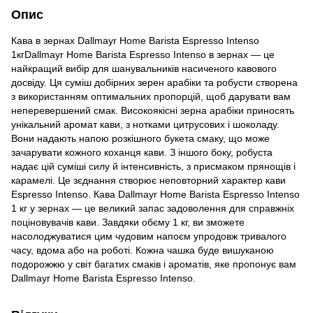
Опис
Кава в зернах Dallmayr Home Barista Espresso Intenso
1кгDallmayr Home Barista Espresso Intenso в зернах — це
найкращий вибір для шанувальників насиченого кавового
досвіду. Ця суміш добірних зерен арабіки та робусти створена
з використанням оптимальних пропорцій, щоб дарувати вам
неперевершений смак. Високоякісні зерна арабіки приносять
унікальний аромат кави, з нотками цитрусових і шоколаду.
Вони надають напою розкішного букета смаку, що може
зачарувати кожного коханця кави. З іншого боку, робуста
надає цій суміші силу й інтенсивність, з присмаком прянощів і
карамелі. Це зєднання створює неповторний характер кави
Espresso Intenso. Кава Dallmayr Home Barista Espresso Intenso
1 кг у зернах — це великий запас задоволення для справжніх
поціновувачів кави. Завдяки обєму 1 кг, ви зможете
насолоджуватися цим чудовим напоєм упродовж тривалого
часу, вдома або на роботі. Кожна чашка буде вишуканою
подорожжю у світ багатих смаків і ароматів, яке пропонує вам
Dallmayr Home Barista Espresso Intenso.