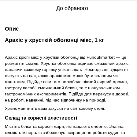
До обраного
Опис
Арахіс у хрусткій оболонці мікс, 1 кг
Арахіс кріспі мікс у хрусткій оболонці від Fundukmarket — це
розмаїття смаків. Хрустка оболонка вкриває смажений арахіс,
надаючи кожному горішку унікальність. Несподівані відкриття
очікують на вас, адже арахіс мікс може бути солоним чи
пікантним. Підійде всім, хто полюбляє ніжний сирний аромат,
гостроту васабі, смачненький бекон, та є шанувальником
гастрономічних експериментів. Підійде для перекусу в дорозі,
на роботі, навчанні, під час відпочинку на природі.
Урізноманітнить ваші закуски на святковому столі.
Склад та корисні властивості
Містить білки та корисні жири, які надають енергію. Значна
кількість мінералів забезпечує покращення роботи судин та