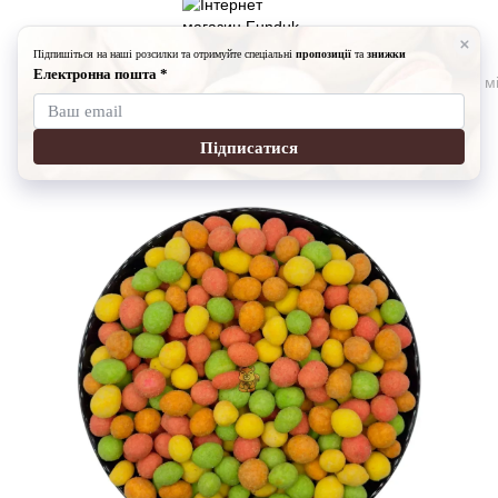
Горішки
Горішки Fundukmarket
Арахіс у хрусткій оболонці мі
Арахіс у хрусткій оболонці мікс, 1 кг
Артикул:
901-189
Написати відгук