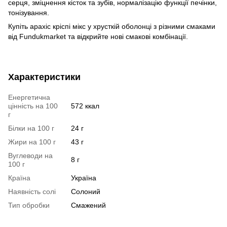
серця, зміцнення кісток та зубів, нормалізацію функції печінки,
тонізування.
Купіть арахіс кріспі мікс у хрусткій оболонці з різними смаками
від Fundukmarket та відкрийте нові смакові комбінації.
Характеристики
Енергетична
цінність на 100
572 ккал
г
Білки на 100 г
24 г
Жири на 100 г
43 г
Вуглеводи на
8 г
100 г
Країна
Україна
Наявність солі
Солоний
Тип обробки
Смажений