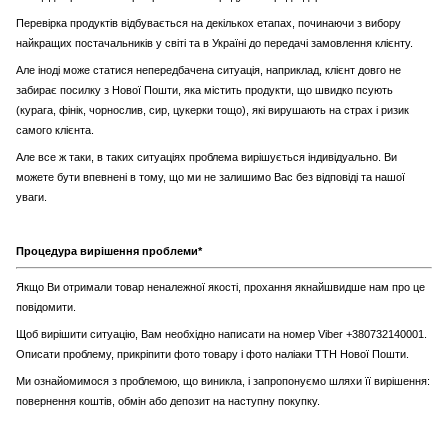
Перевірка продуктів відбувається на декількох етапах, починаючи з вибору
найкращих постачальників у світі та в Україні до передачі замовлення клієнту.
Але іноді може статися непередбачена ситуація, наприклад, клієнт довго не
забирає посилку з Нової Пошти, яка містить продукти, що швидко псують
(курага, фінік, чорнослив, сир, цукерки тощо), які вирушають на страх і ризик
самого клієнта.
Але все ж таки, в таких ситуаціях проблема вирішується індивідуально. Ви
можете бути впевнені в тому, що ми не залишимо Вас без відповіді та нашої
уваги.
Процедура вирішення проблеми*
Якщо Ви отримали товар неналежної якості, прохання якнайшвидше нам про це
повідомити.
Щоб вирішити ситуацію, Вам необхідно написати на номер Viber +380732140001.
Описати проблему, прикріпити фото товару і фото наліаки ТТН Нової Пошти.
Ми ознайомимося з проблемою, що виникла, і запропонуємо шляхи її вирішення:
повернення коштів, обмін або депозит на наступну покупку.