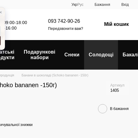
Укр
Рус
Бажання
Вхід
093 742-90-26
: 09:00-18:00
Мій кошик
00-16:00
Передзвонити вам?
атські
Подарункові
Снеки
Солодощі
Бакал
одукти
набори
продукція
Банани в шоколаді (Schoko bananen -150г)
hoko bananen -150г)
Артикул
1405
В бажання
ичувальної знижки