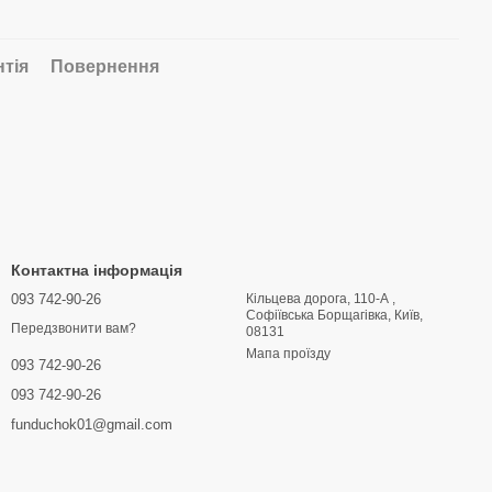
нтія
Повернення
Контактна інформація
093 742-90-26
Кільцева дорога, 110-А ,
Софіївська Борщагівка, Київ,
Передзвонити вам?
08131
Мапа проїзду
093 742-90-26
093 742-90-26
funduchok01@gmail.com