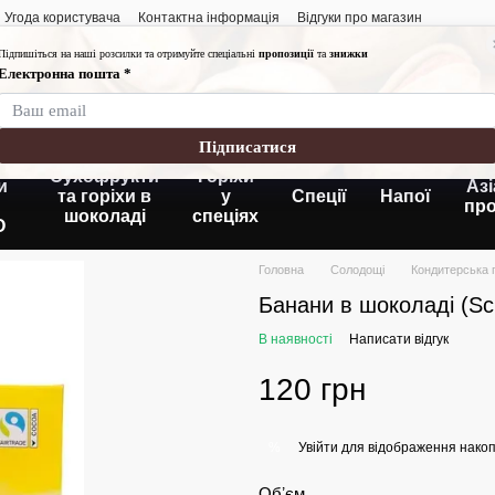
Угода користувача
Контактна інформація
Відгуки про магазин
Графік роботи:
Понеділок-п'ятниця
Субота-неділя: 10:
Без вихідних
кі
Сухофрукти
Горіхи
и
Азі
та горіхи в
у
Спеції
Напої
пр
шоколаді
спеціях
O
Головна
Солодощі
Кондитерська 
Банани в шоколаді (Sc
В наявності
Написати відгук
120 грн
Увійти
для відображення накоп
%
Обʼєм