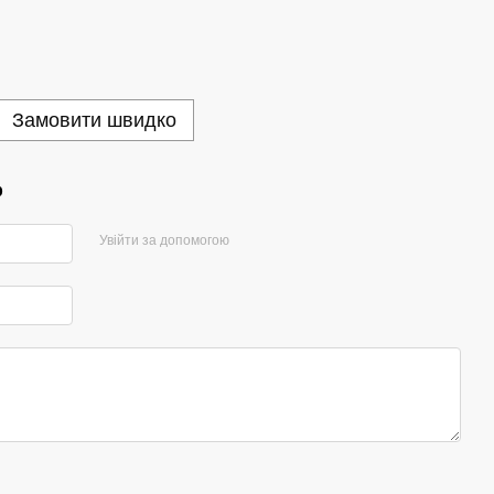
Замовити швидко
р
Увійти за допомогою
а, ними можна прикрасити морозиво або десерт, вони ніжні, смачні