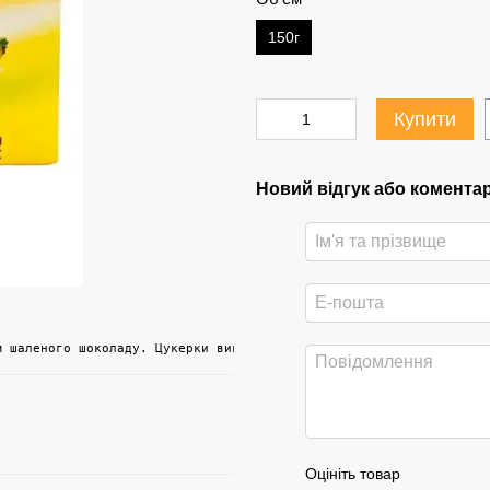
150г
Купити
Новий відгук або комента
м шаленого шоколаду. Цукерки виконані в оригінальній формі банан
Оцініть товар