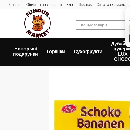
Перейти до основного контенту
Каталог
Обмін та повернення
Блог
Про нас
Оплата і доставка
Дубайсь
Новорічні
цукерк
Горішки
Сухофрукти
подарунки
LUX
CHOC