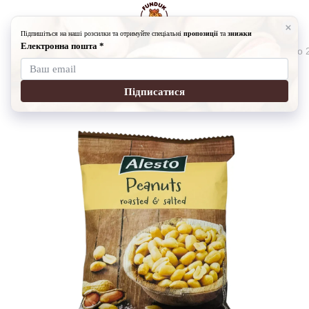
Горішки
Горішки Alesto
Арахіс смажений та солоний Alesto 
Арахіс смажений та солоний Alesto
Артикул:
7003-181024-2
Написати відгук