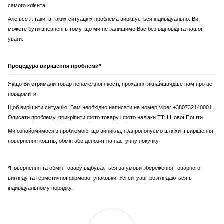
самого клієнта.
Але все ж таки, в таких ситуаціях проблема вирішується індивідуально. Ви
можете бути впевнені в тому, що ми не залишимо Вас без відповіді та нашої
уваги.
Процедура вирішення проблеми*
Якщо Ви отримали товар неналежної якості, прохання якнайшвидше нам про це
повідомити.
Щоб вирішити ситуацію, Вам необхідно написати на номер Viber +380732140001.
Описати проблему, прикріпити фото товару і фото наліаки ТТН Нової Пошти.
Ми ознайомимося з проблемою, що виникла, і запропонуємо шляхи її вирішення:
повернення коштів, обмін або депозит на наступну покупку.
*Повернення та обмін товару відбувається за умови збереження товарного
вигляду та герметичної фірмової упаковки. Усі ситуації розглядаються в
індивідуальному порядку.