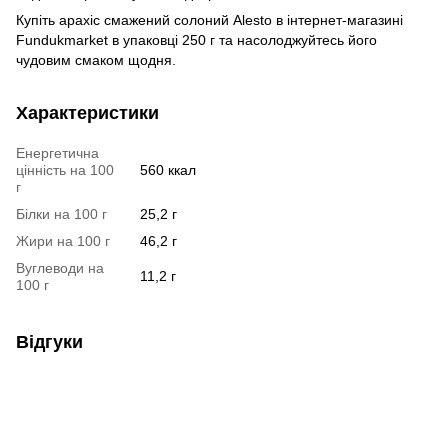
Купіть арахіс смажений солоний Alesto в інтернет-магазині
Fundukmarket в упаковці 250 г та насолоджуйтесь його
чудовим смаком щодня.
Характеристики
Енергетична
цінність на 100
560 ккал
г
Білки на 100 г
25,2 г
Жири на 100 г
46,2 г
Вуглеводи на
11,2 г
100 г
Відгуки