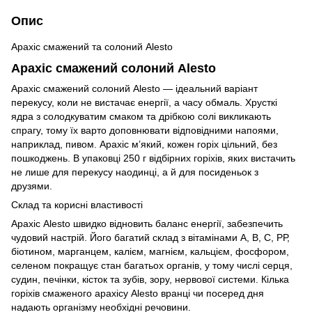
Опис
Арахіс смажений та солоний Alesto
Арахіс смажений солоний Alesto
Арахіс смажений солоний Alesto — ідеальний варіант
перекусу, коли не вистачає енергії, а часу обмаль. Хрусткі
ядра з солодкуватим смаком та дрібкою солі викликають
спрагу, тому їх варто доповнювати відповідними напоями,
наприклад, пивом. Арахіс м’який, кожен горіх цільний, без
пошкоджень. В упаковці 250 г відбірних горіхів, яких вистачить
не лише для перекусу наодинці, а й для посиденьок з
друзями.
Склад та корисні властивості
Арахіс Alesto швидко відновить баланс енергії, забезпечить
чудовий настрій. Його багатий склад з вітамінами А, В, С, РР,
біотином, марганцем, калієм, магнієм, кальцієм, фосфором,
селеном покращує стан багатьох органів, у тому числі серця,
судин, печінки, кісток та зубів, зору, нервової системи. Кілька
горіхів смаженого арахісу Alesto вранці чи посеред дня
надають організму необхідні речовини.