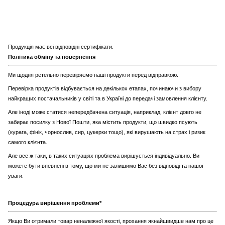
Продукція має всі відповідні сертифікати.
Політика обміну та повернення
Ми щодня ретельно перевіряємо наші продукти перед відправкою.
Перевірка продуктів відбувається на декількох етапах, починаючи з вибору
найкращих постачальників у світі та в Україні до передачі замовлення клієнту.
Але іноді може статися непередбачена ситуація, наприклад, клієнт довго не
забирає посилку з Нової Пошти, яка містить продукти, що швидко псують
(курага, фінік, чорнослив, сир, цукерки тощо), які вирушають на страх і ризик
самого клієнта.
Але все ж таки, в таких ситуаціях проблема вирішується індивідуально. Ви
можете бути впевнені в тому, що ми не залишимо Вас без відповіді та нашої
уваги.
Процедура вирішення проблеми*
Якщо Ви отримали товар неналежної якості, прохання якнайшвидше нам про це