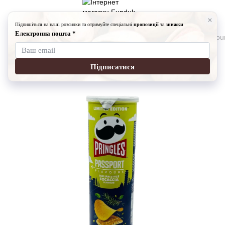
Снеки
Чипси
Чипси Принглс
Чіпси Прінглс Focaccia Flavou
Чіпси Прінглс Focaccia Flavour
Артикул:
7003-271024-2
Написати відгук