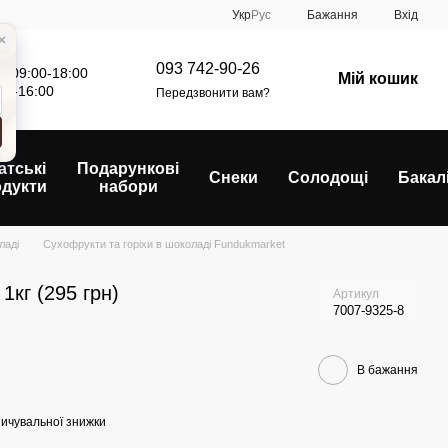
Укр
Рус
Бажання
Вхід
093 742-90-26
: 09:00-18:00
Мій кошик
00-16:00
Передзвонити вам?
атські
Подарункові
Снеки
Солодощі
Бакал
одукти
набори
ладі
Сухофрукти та горіхи в шоколаді Fundukmarket
1кг (295 грн)
Артикул
7007-9325-8
В бажання
ичувальної знижки