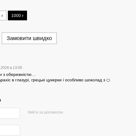
 г
1000 г
Замовити швидко
.2026 в 13:05
хи з обережністю…
ахіс в глазурі, грецькі цукерки і особливо шоколад з 🍊
р
Увійти за допомогою