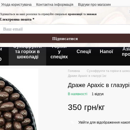
Угода користувача
Контактна інформація
Відгуки про магазин
Графік роботи:
Понеділок-п'ятниця
Субота-неділя: 10:
Без вихідних
кі
Сухофрукти
Горіхи
и
Азі
та горіхи в
у
Спеції
Напої
пр
шоколаді
спеціях
O
Головна
Сухофрукти та горіхи в шоко
Драже Арахіс в глазурі 1кг
Драже Арахіс в глазурі 
В наявності
1 відгук
350 грн/кг
Увійти
для відображення накоп
%