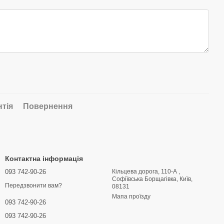
нтія
Повернення
Контактна інформація
093 742-90-26
Кільцева дорога, 110-А ,
Софіївська Борщагівка, Київ,
Передзвонити вам?
08131
Мапа проїзду
093 742-90-26
093 742-90-26