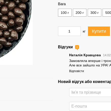
Вага
100 г
200 г
300 г
500
Купити
кг
Відгуки
1
Наталія Кравцова
14.02
Замовляла вперше і тро
Але все зайшло на УРА! Ар
Відповісти
Новий відгук або комента