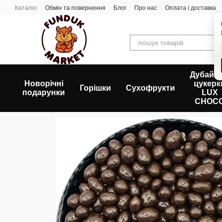
Перейти до основного контенту
Каталог
Обмін та повернення
Блог
Про нас
Оплата і доставка
Дубайсь
Новорічні
цукерк
Горішки
Сухофрукти
подарунки
LUX
CHOC