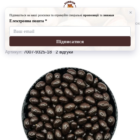
Сухофрукти та горіхи в шоколаді
Сухофрукти та горіхи в шо
Драже Мигдаль в глазурі 1 кг (490
грн)
Артикул:
7007-9325-18
2 відгуки