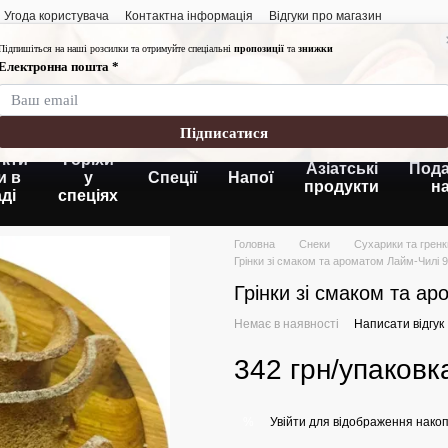
Угода користувача
Контактна інформація
Відгуки про магазин
Графік роботи:
Понеділок-п'ятниця
Субота-неділя: 10:
Без вихідних
кти
Горіхи
Азіатські
Пода
и в
у
Спеції
Напої
продукти
н
ді
спеціях
Головна
Снеки
Сухарики та гренк
Грінки зі смаком та ароматом Лайм-Чилі 9
Грінки зі смаком та а
Немає в наявності
Написати відгук
342 грн/упаковк
Увійти
для відображення накоп
%