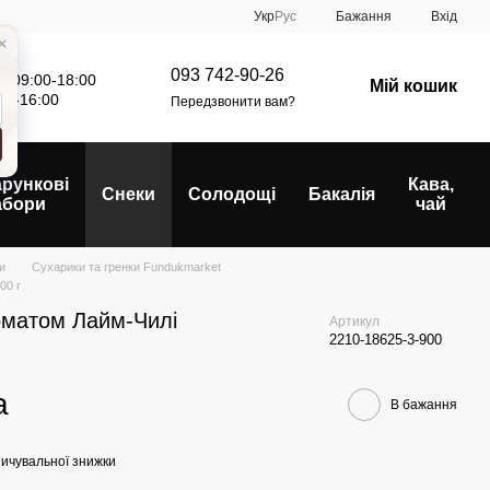
Укр
Рус
Бажання
Вхід
093 742-90-26
: 09:00-18:00
Мій кошик
00-16:00
Передзвонити вам?
рункові
Кава,
Снеки
Солодощі
Бакалія
абори
чай
и
Сухарики та гренки Fundukmarket
00 г
роматом Лайм-Чилі
Артикул
2210-18625-3-900
а
В бажання
ичувальної знижки