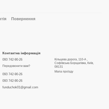
нтія
Повернення
Контактна інформація
093 742-90-26
Кільцева дорога, 110-А ,
Софіївська Борщагівка, Київ,
Передзвонити вам?
08131
Мапа проїзду
093 742-90-26
093 742-90-26
funduchok01@gmail.com