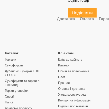
Оцініть товар
Надіслати
Доставка
Оплата
Гара
Каталог
Клієнтам
Горішки
Вхід до кабінету
Сухофрукти
Каталог
Дубайські цукерки LUX
Обмін та повернення
CHOCO
Блог
Сухофрукти та горіхи в
Про нас
шоколаді
Оплата і доставка
Горіхи у спеціях
Угода користувача
Спеції
Контактна інформація
Напої
Відгуки про магазин
Азіатські продукти