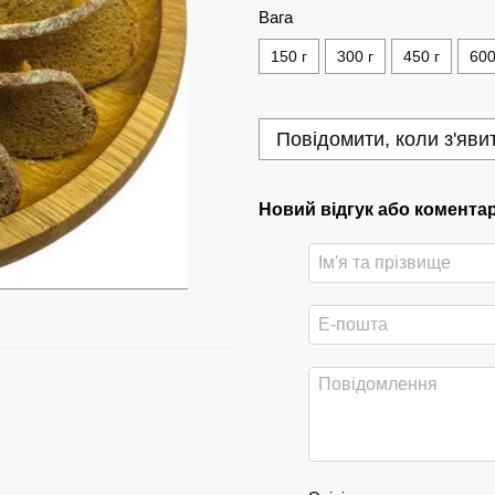
Вага
150 г
300 г
450 г
600
Повідомити, коли з'яви
Новий відгук або комента