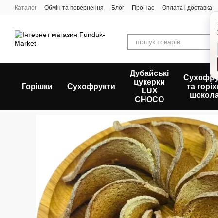
Перейти до основного контенту
Каталог
Обмін та повернення
Блог
Про нас
Оплата і доставка
Дубайські
Сухофру
цукерки
Горішки
Сухофрукти
та горіх
LUX
шокола
CHOCO