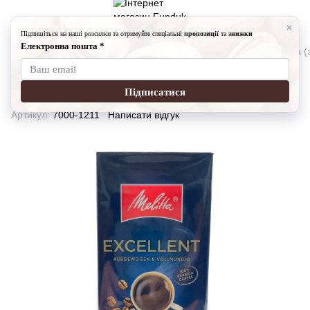
Кава, чай
Кава мелена
Кава мелена Melitta
Кава мелена (з
Кава мелена (заварна) Melitta
Excellent 500 г
Артикул:
7000-1211
Написати відгук