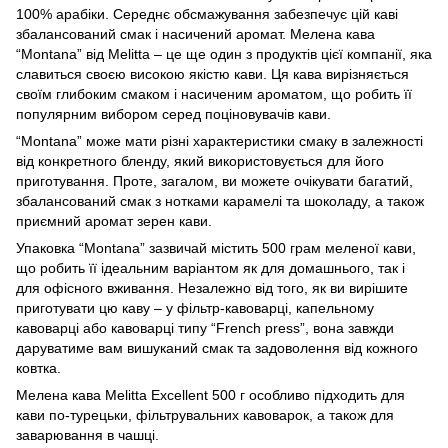
100% арабіки. Середнє обсмажування забезпечує цій каві
збалансований смак і насичений аромат. Мелена кава
“Montana” від Melitta – це ще один з продуктів цієї компанії, яка
славиться своєю високою якістю кави. Ця кава вирізняється
своїм глибоким смаком і насиченим ароматом, що робить її
популярним вибором серед поціновувачів кави.
“Montana” може мати різні характеристики смаку в залежності
від конкретного бленду, який використовується для його
приготування. Проте, загалом, ви можете очікувати багатий,
збалансований смак з нотками карамелі та шоколаду, а також
приємний аромат зерен кави.
Упаковка “Montana” зазвичай містить 500 грам меленої кави,
що робить її ідеальним варіантом як для домашнього, так і
для офісного вживання. Незалежно від того, як ви вирішите
приготувати цю каву – у фільтр-кавоварці, капельному
кавоварці або кавоварці типу “French press”, вона завжди
даруватиме вам вишуканий смак та задоволення від кожного
ковтка.
Мелена кава Melitta Excellent 500 г особливо підходить для
кави по-турецьки, фільтрувальних кавоварок, а також для
заварювання в чашці.