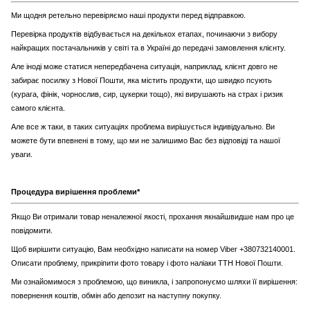
Ми щодня ретельно перевіряємо наші продукти перед відправкою.
Перевірка продуктів відбувається на декількох етапах, починаючи з вибору
найкращих постачальників у світі та в Україні до передачі замовлення клієнту.
Але іноді може статися непередбачена ситуація, наприклад, клієнт довго не
забирає посилку з Нової Пошти, яка містить продукти, що швидко псують
(курага, фінік, чорнослив, сир, цукерки тощо), які вирушають на страх і ризик
самого клієнта.
Але все ж таки, в таких ситуаціях проблема вирішується індивідуально. Ви
можете бути впевнені в тому, що ми не залишимо Вас без відповіді та нашої
уваги.
Процедура вирішення проблеми*
Якщо Ви отримали товар неналежної якості, прохання якнайшвидше нам про це
повідомити.
Щоб вирішити ситуацію, Вам необхідно написати на номер Viber +380732140001.
Описати проблему, прикріпити фото товару і фото наліаки ТТН Нової Пошти.
Ми ознайомимося з проблемою, що виникла, і запропонуємо шляхи її вирішення:
повернення коштів, обмін або депозит на наступну покупку.