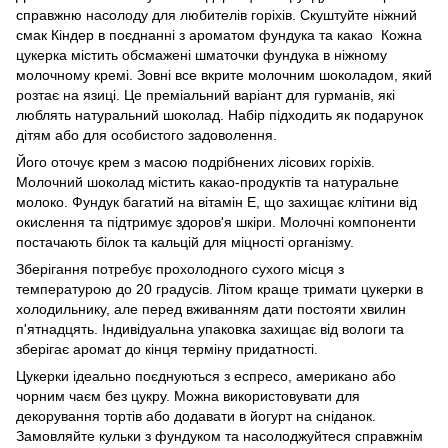
справжню насолоду для любителів горіхів. Скуштуйте ніжний
смак Кіндер в поєднанні з ароматом фундука та какао Кожна
цукерка містить обсмажені шматочки фундука в ніжному
молочному кремі. Зовні все вкрите молочним шоколадом, який
розтає на язиці. Це преміальний варіант для гурманів, які
люблять натуральний шоколад. Набір підходить як подарунок
дітям або для особистого задоволення.
Його оточує крем з масою подрібнених лісових горіхів.
Молочний шоколад містить какао-продуктів та натуральне
молоко. Фундук багатий на вітамін Е, що захищає клітини від
окислення та підтримує здоров'я шкіри. Молочні компоненти
постачають білок та кальцій для міцності організму.
Зберігання потребує прохолодного сухого місця з
температурою до 20 градусів. Літом краще тримати цукерки в
холодильнику, але перед вживанням дати постояти хвилин
п'ятнадцять. Індивідуальна упаковка захищає від вологи та
зберігає аромат до кінця терміну придатності.
Цукерки ідеально поєднуються з еспресо, американо або
чорним чаєм без цукру. Можна використовувати для
декорування тортів або додавати в йогурт на сніданок.
Замовляйте кульки з фундуком та насолоджуйтеся справжнім