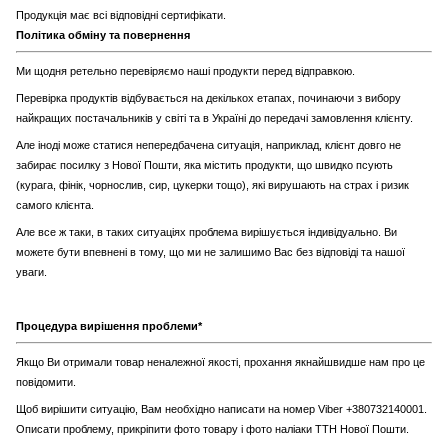
Продукція має всі відповідні сертифікати.
Політика обміну та повернення
Ми щодня ретельно перевіряємо наші продукти перед відправкою.
Перевірка продуктів відбувається на декількох етапах, починаючи з вибору
найкращих постачальників у світі та в Україні до передачі замовлення клієнту.
Але іноді може статися непередбачена ситуація, наприклад, клієнт довго не
забирає посилку з Нової Пошти, яка містить продукти, що швидко псують
(курага, фінік, чорнослив, сир, цукерки тощо), які вирушають на страх і ризик
самого клієнта.
Але все ж таки, в таких ситуаціях проблема вирішується індивідуально. Ви
можете бути впевнені в тому, що ми не залишимо Вас без відповіді та нашої
уваги.
Процедура вирішення проблеми*
Якщо Ви отримали товар неналежної якості, прохання якнайшвидше нам про це
повідомити.
Щоб вирішити ситуацію, Вам необхідно написати на номер Viber +380732140001.
Описати проблему, прикріпити фото товару і фото наліаки ТТН Нової Пошти.