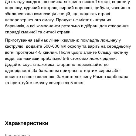
До складу входять пшенична локшина високої якості, вершки у
порошку, курячий екстракт, сирний порошок, цибуля, часник та
збалансована композиція спецій, що надають страві
неперевершеного смаку. Продукт не містить штучних
барвників, а всі компоненти ретельно підібрані для створення
справді смачної та ситної страви.
Приготування займає лічені хвилини: покладіть локшину у
каструлю, додайте 500-600 мл окропу та варіть на середньому
вогні протягом 4-5 хвилин. Після цього злийте більшу частину
води, залишивши приблизно 5-6 столових ложок рідини.
Додайте соус із пакетика, старанно перемішайте до
однорідності. За бажанням прикрасьте тертим сиром або
посипте свіжою зеленню. Замовте локшину Рамен карбонара
та приготуйте смачну вечерю за 5 хвил
Характеристики
Енергетична