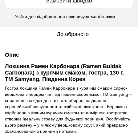
Замовити швидко
Увійти
для відображення накопичувальної знижки
%
До обраного
Опис
Локшина Рамен Карбонара (Ramen Buldak
Carbonara) з курячим смаком, гостра, 130 г,
TM Samyang, Південна Корея
Гостра локшина Рамен Карбонара з курячим смаком сирно-
вершкова з перцем чилі від південнокорейської TM Samyang –
справжня знахідка для тих, хто обирає поєднання
європейської вишуканості та азійської пікантності. Вершкова
карбонара з ніжним курячим смаком та помірною гостротою
створює ідеальну страву для будь-якої пори дня. Особливість
цього рамену – у м'якому вершковому соусі, який прекрасно
збалансований з пряними нотками.