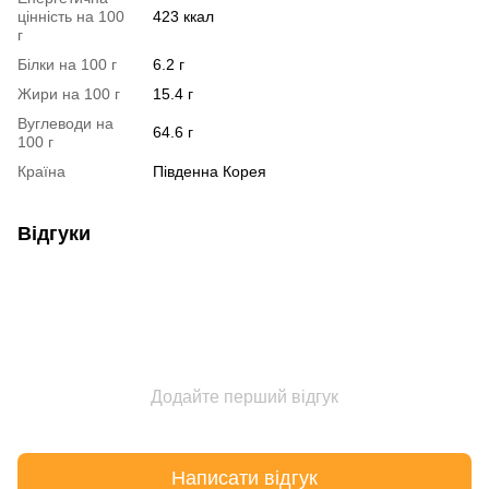
цінність на 100
423 ккал
г
Білки на 100 г
6.2 г
Жири на 100 г
15.4 г
Вуглеводи на
64.6 г
100 г
Країна
Південна Корея
Відгуки
Додайте перший відгук
Написати відгук