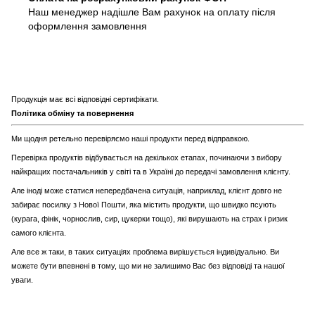
Наш менеджер надішле Вам рахунок на оплату після
оформлення замовлення
Продукція має всі відповідні сертифікати.
Політика обміну та повернення
Ми щодня ретельно перевіряємо наші продукти перед відправкою.
Перевірка продуктів відбувається на декількох етапах, починаючи з вибору
найкращих постачальників у світі та в Україні до передачі замовлення клієнту.
Але іноді може статися непередбачена ситуація, наприклад, клієнт довго не
забирає посилку з Нової Пошти, яка містить продукти, що швидко псують
(курага, фінік, чорнослив, сир, цукерки тощо), які вирушають на страх і ризик
самого клієнта.
Але все ж таки, в таких ситуаціях проблема вирішується індивідуально. Ви
можете бути впевнені в тому, що ми не залишимо Вас без відповіді та нашої
уваги.