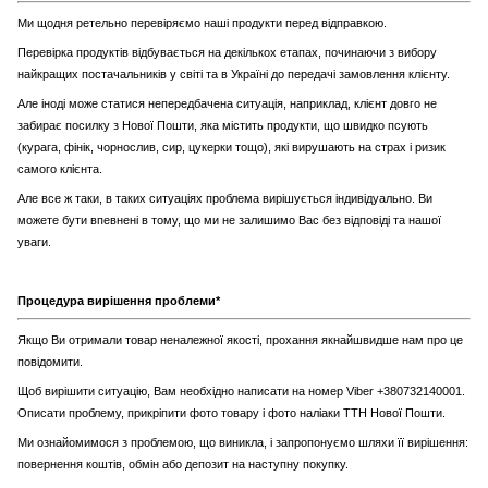
Ми щодня ретельно перевіряємо наші продукти перед відправкою.
Перевірка продуктів відбувається на декількох етапах, починаючи з вибору
найкращих постачальників у світі та в Україні до передачі замовлення клієнту.
Але іноді може статися непередбачена ситуація, наприклад, клієнт довго не
забирає посилку з Нової Пошти, яка містить продукти, що швидко псують
(курага, фінік, чорнослив, сир, цукерки тощо), які вирушають на страх і ризик
самого клієнта.
Але все ж таки, в таких ситуаціях проблема вирішується індивідуально. Ви
можете бути впевнені в тому, що ми не залишимо Вас без відповіді та нашої
уваги.
Процедура вирішення проблеми*
Якщо Ви отримали товар неналежної якості, прохання якнайшвидше нам про це
повідомити.
Щоб вирішити ситуацію, Вам необхідно написати на номер Viber +380732140001.
Описати проблему, прикріпити фото товару і фото наліаки ТТН Нової Пошти.
Ми ознайомимося з проблемою, що виникла, і запропонуємо шляхи її вирішення:
повернення коштів, обмін або депозит на наступну покупку.