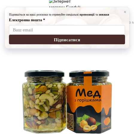
Горіхи з медом
Горіхи з медом Fundukmarket
Мікс Оріхів з
Мікс Оріхів з медом Premium
Артикул:
9012-181024-6
Написати відгук