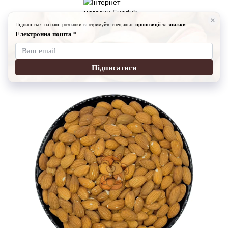
Горішки
Мигдаль не смажений (золотий)-100гр
Мигдаль не смажений (золотий) 1 кг
Артикул:
67912
2 відгуки