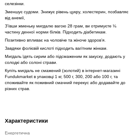
селезінки.
Зменшує судоми. Знижує рівень цукру, холестерин, позбавляє
від анемії,
З’ївши жменьку мигдалю вагою 28 грам, ви отримуєте ⅛
частину денної норми білків. Підходить діабетикам.
Позитивно впливає на чоловіче та жіноче здоров’я.
Завдяки фолієвій кислоті підходить вагітним жінкам.
Мигдаль їдять сирим або підсмаженим як закуску, додають у
солодкі або солоні страви.
Купіть мигдаль не смажений (золотий) в інтернет-магазині
Fundukmarket в упаковці 1 кг, 500 г, 300, 200 або 100 г, та
споживайте як поживний смачний перекус або додавайте до
різних страв.
Характеристики
Енергетична