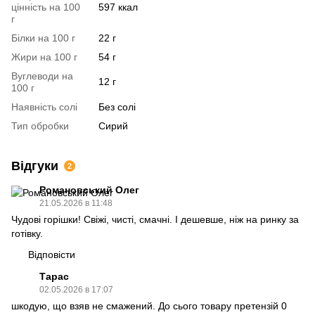
цінність на 100
597 ккал
г
Білки на 100 г
22 г
Жири на 100 г
54 г
Вуглеводи на
12 г
100 г
Наявність солі
Без солі
Тип обробки
Сирий
Відгуки
2
Романовський Олег
21.05.2026 в 11:48
Чудові горішки! Свіжі, чисті, смачні. І дешевше, ніж на ринку за
готівку.
Відповісти
Тарас
02.05.2026 в 17:07
шкодую, що взяв не смажений. До сього товару претензій 0