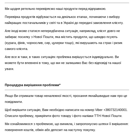
Ми щодня ретельно перевіряємо наші продукти перед відправкою.
Перевірка продуктів відбувається на декількох етапах, починаючи з вибору
найкращих постачальників у світі та в Україні до передачі замовлення клієнту.
Але іноді може статися непередбачена ситуація, наприклад, клієнт довго не
забирає посилку з Нової Пошти, яка містить продукти, що швидко псують
(курага, фінік, чорнослив, сир, цукерки тощо), які вирушають на страх і ризик
самого клієнта.
Але все ж таки, в таких ситуаціях проблема вирішується індивідуально. Ви
можете бути впевнені в тому, що ми не залишимо Вас без відповіді та нашої
уваги.
Процедура вирішення проблеми*
Якщо Ви отримали товар неналежної якості, прохання якнайшвидше нам про це
повідомити.
Щоб вирішити ситуацію, Вам необхідно написати на номер Viber +380732140001.
Описати проблему, прикріпити фото товару і фото наліаки ТТН Нової Пошти.
Ми ознайомимося з проблемою, що виникла, і запропонуємо шляхи її вирішення:
повернення коштів, обмін або депозит на наступну покупку.