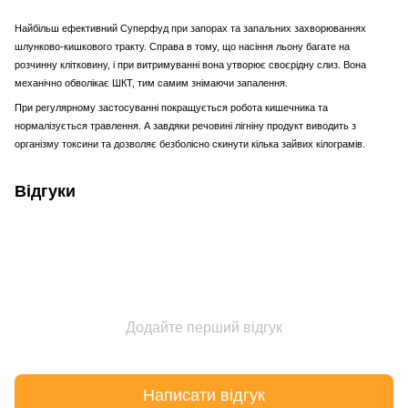
Найбільш ефективний Суперфуд при запорах та запальних захворюваннях
шлунково-кишкового тракту. Справа в тому, що насіння льону багате на
розчинну клітковину, і при витримуванні вона утворює своєрідну слиз. Вона
механічно обволікає ШКТ, тим самим знімаючи запалення.
При регулярному застосуванні покращується робота кишечника та
нормалізується травлення. А завдяки речовині лігніну продукт виводить з
організму токсини та дозволяє безболісно скинути кілька зайвих кілограмів.
Відгуки
Додайте перший відгук
Написати відгук