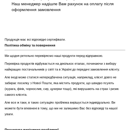
Наш менеджер надішле Вам рахунок на оплату після
оформлення замовлення
Продукція має всі відповідні сертифікати.
Політика обміну та повернення
Ми щодня ретельно перевіряємо наші продукти перед відправкою.
Перевірка продуктів відбувається на декількох етапах, починаючи з вибору
найкращих постачальників у світі та в Україні до передачі замовлення клієнту.
Але іноді може статися непередбачена ситуація, наприклад, клієнт довго не
забирає посилку з Нової Пошти, яка містить продукти, що швидко псують
(курага, фінік, чорнослив, сир, цукерки тощо), які вирушають на страх і ризик
самого клієнта.
Але все ж таки, в таких ситуаціях проблема вирішується індивідуально. Ви
можете бути впевнені в тому, що ми не залишимо Вас без відповіді та нашої
уваги.
Процедура вирішення проблеми*