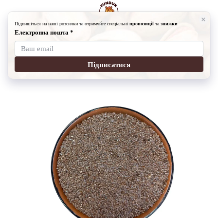
Бакалія
Суперфуд
Насіння льону 1 кг
Насіння льону 1 кг
Артикул:
27475
Написати відгук