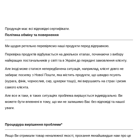
Продукція має всі відповідні сертифікати.
Політика обміну та повернення
Ми щодня ретельно перевіряємо наші продукти перед відправкою.
Перевірка продуктів відбувається на декількох етапах, починаючи з вибору
найкращих постачальників у світі та в Україні до передачі замовлення клієнту.
Але іноді може статися непередбачена ситуація, наприклад, клієнт довго не
забирає посилку з Нової Пошти, яка містить продукти, що швидко псують
(курага, фінік, чорнослив, сир, цукерки тощо), які вирушають на страх і ризик
самого клієнта.
Але все ж таки, в таких ситуаціях проблема вирішується індивідуально. Ви
можете бути впевнені в тому, що ми не залишимо Вас без відповіді та нашої
уваги.
Процедура вирішення проблеми*
Якщо Ви отримали товар неналежної якості, прохання якнайшвидше нам про це