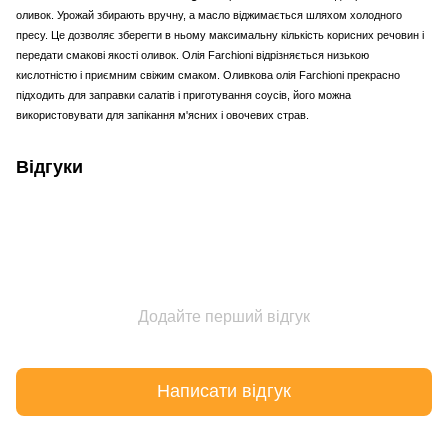
оливок. Урожай збирають вручну, а масло віджимається шляхом холодного
пресу. Це дозволяє зберегти в ньому максимальну кількість корисних речовин і
передати смакові якості оливок. Олія Farchioni відрізняється низькою
кислотністю і приємним свіжим смаком. Оливкова олія Farchioni прекрасно
підходить для заправки салатів і приготування соусів, його можна
використовувати для запікання м'ясних і овочевих страв.
Відгуки
Додайте перший відгук
Написати відгук