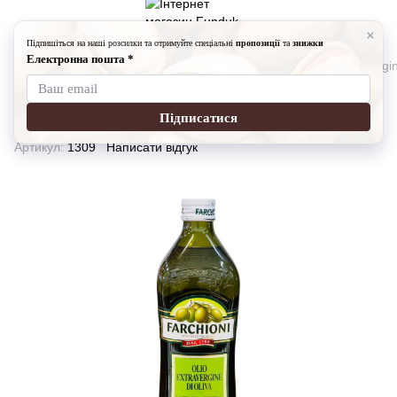
Бакалія
Олія
Оливкова олія Фарчіони (Farchioni Extra Vergin
Оливкова олія Фарчіони (Farchioni
Extra Vergine - 1л)
Артикул:
1309
Написати відгук