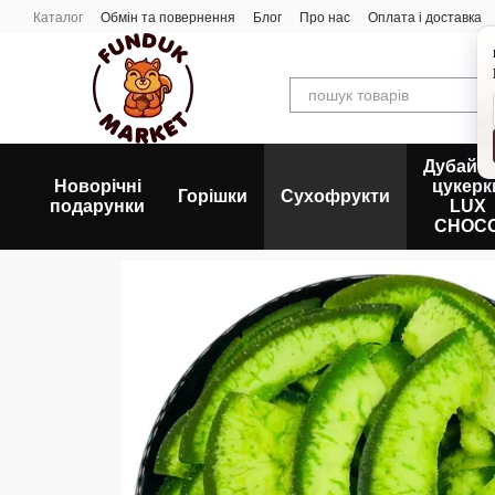
Перейти до основного контенту
Каталог
Обмін та повернення
Блог
Про нас
Оплата і доставка
Дубайсь
Новорічні
цукерк
Горішки
Сухофрукти
подарунки
LUX
CHOC