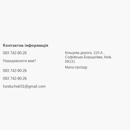
Контактна інформація
093 742-90-26
Кільцева дорога, 110-А ,
Софіївська Борщагівка, Київ,
Передзвонити вам?
08131
Мапа проїзду
093 742-90-26
093 742-90-26
funduchok01@gmail.com