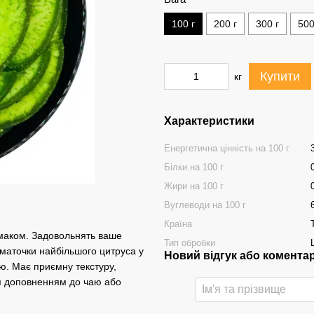
100 г
200 г
300 г
500
Купити
кг
Характеристики
Енергетична цінність на 100 г
Білки на 100 г
Жири на 100 г
Вуглеводи на 100 г
Країна
смаком. Задовольнять ваше
Тип обробки
шматочки найбільшого цитруса у
Новий відгук або комента
єю. Має приємну текстуру,
им доповненням до чаю або