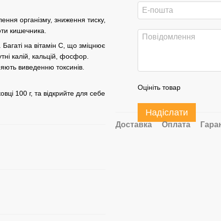
ення організму, зниження тиску,
оти кишечника.
 Багаті на вітамін С, що зміцнює
утні калій, кальцій, фосфор.
ияють виведенню токсинів.
Оцініть товар
вці 100 г, та відкрийте для себе
Надіслати
Доставка
Оплата
Гара