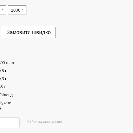
 г
1000 г
Замовити швидко
300 ккал
0,5 г
0,3 г
65 г
Таїланд
Цукати
р
Увійти за допомогою