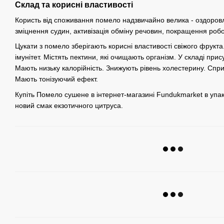
Склад та корисні властивості
Користь від споживання помело надзвичайно велика - оздоровл
зміцнення судин, активізація обміну речовин, покращення роб
Цукати з помело зберігають корисні властивості свіжого фрукта.
імунітет. Містять пектини, які очищають організм. У складі прис
Мають низьку калорійність. Знижують рівень холестерину. Спр
Мають тонізуючий ефект.
Купіть Помело сушене в інтернет-магазині Fundukmarket в упако
новий смак екзотичного цитруса.