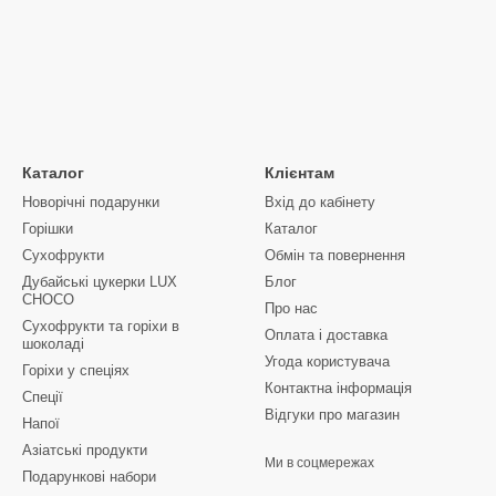
Каталог
Клієнтам
Новорічні подарунки
Вхід до кабінету
Горішки
Каталог
Сухофрукти
Обмін та повернення
Дубайські цукерки LUX
Блог
CHOCO
Про нас
Сухофрукти та горіхи в
Оплата і доставка
шоколаді
Угода користувача
Горіхи у спеціях
Контактна інформація
Спеції
Відгуки про магазин
Напої
Азіатські продукти
Ми в соцмережах
Подарункові набори