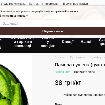
Угода користувача
Контактна інформація
Відгуки про магазин
Графік роботи:
Понеділок-п'ятниця
Субота-неділя: 10:
Без вихідних
кі
Сухофрукти
Горіхи
и
Азі
та горіхи в
у
Спеції
Напої
пр
шоколаді
спеціях
O
Головна
Сухофрукти
Сухофрукти
Памела сушена (цукат
В наявності
Написати відгук
38 грн/кг
Увійти
для відображення накоп
%
Вага