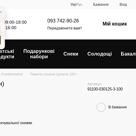
Укр
Рус
Бажання
Вхід
093 742-90-26
: 09:00-18:00
Мій кошик
00-16:00
Передзвонити вам?
атські
Подарункові
Снеки
Солодощі
Бакал
одукти
набори
 Fundukmarket
Памела сушена (цукати) 100 г
и)
Артикул
91100-030125-3-100
В бажання
ичувальної знижки