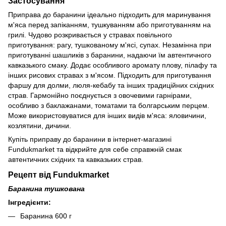
Застосування
Приправа до баранини ідеально підходить для маринування
м'яса перед запіканням, тушкуванням або приготуванням на
грилі. Чудово розкривається у стравах повільного
приготування: рагу, тушкованому м'ясі, супах. Незамінна при
приготуванні шашликів з баранини, надаючи їм автентичного
кавказького смаку. Додає особливого аромату плову, пілафу та
інших рисових стравах з м'ясом. Підходить для приготування
фаршу для долми, люля-кебабу та інших традиційних східних
страв. Гармонійно поєднується з овочевими гарнірами,
особливо з баклажанами, томатами та болгарським перцем.
Може використовуватися для інших видів м'яса: яловичини,
козлятини, дичини.
Купіть приправу до баранини в інтернет-магазині
Fundukmarket та відкрийте для себе справжній смак
автентичних східних та кавказьких страв.
Рецепт від Fundukmarket
Баранина тушкована
Інгредієнти:
Баранина 600 г