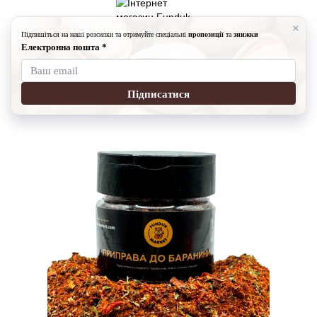
Спеції
Спеції Fundukmarket
Приправа до баранини (60г)
Приправа до баранини (60г)
Артикул:
19910151
Написати відгук