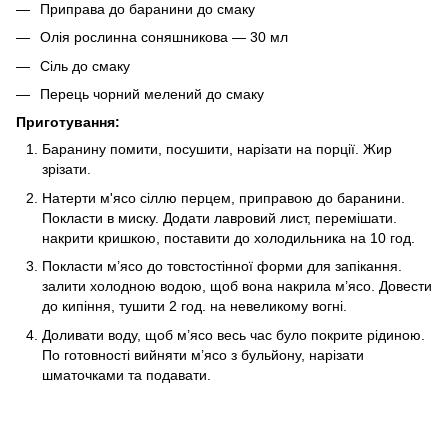
Приправа до баранини до смаку
Олія рослинна соняшникова — 30 мл
Сіль до смаку
Перець чорний мелений до смаку
Приготування:
Баранину помити, посушити, нарізати на порції. Жир
зрізати.
Натерти м'ясо сіллю перцем, приправою до баранини.
Покласти в миску. Додати лавровий лист, перемішати.
накрити кришкою, поставити до холодильника на 10 год.
Покласти м’ясо до товстостінної форми для запікання.
залити холодною водою, щоб вона накрила м’ясо. Довести
до кипіння, тушити 2 год. на невеликому вогні.
Доливати воду, щоб м’ясо весь час було покрите рідиною.
По готовності вийняти м’ясо з бульйону, нарізати
шматочками та подавати.