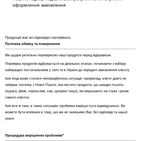
оформлення замовлення
Продукція має всі відповідні сертифікати.
Політика обміну та повернення
Ми щодня ретельно перевіряємо наші продукти перед відправкою.
Перевірка продуктів відбувається на декількох етапах, починаючи з вибору
найкращих постачальників у світі та в Україні до передачі замовлення клієнту.
Але іноді може статися непередбачена ситуація, наприклад, клієнт довго не
забирає посилку з Нової Пошти, яка містить продукти, що швидко псують
(курага, фінік, чорнослив, сир, цукерки тощо), які вирушають на страх і ризик
самого клієнта.
Але все ж таки, в таких ситуаціях проблема вирішується індивідуально. Ви
можете бути впевнені в тому, що ми не залишимо Вас без відповіді та нашої
уваги.
Процедура вирішення проблеми*