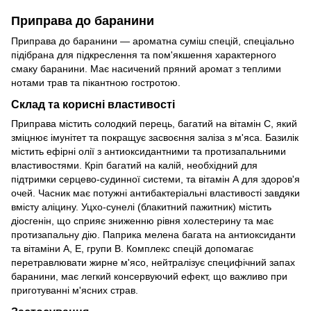
Приправа до баранини
Приправа до баранини — ароматна суміш спецій, спеціально
підібрана для підкреслення та пом'якшення характерного
смаку баранини. Має насичений пряний аромат з теплими
нотами трав та пікантною гостротою.
Склад та корисні властивості
Приправа містить солодкий перець, багатий на вітамін С, який
зміцнює імунітет та покращує засвоєння заліза з м'яса. Базилік
містить ефірні олії з антиоксидантними та протизапальними
властивостями. Кріп багатий на калій, необхідний для
підтримки серцево-судинної системи, та вітамін А для здоров'я
очей. Часник має потужні антибактеріальні властивості завдяки
вмісту аліцину. Уцхо-сунелі (блакитний пажитник) містить
діосгенін, що сприяє зниженню рівня холестерину та має
протизапальну дію. Паприка мелена багата на антиоксиданти
та вітаміни А, Е, групи В. Комплекс спецій допомагає
перетравлювати жирне м'ясо, нейтралізує специфічний запах
баранини, має легкий консервуючий ефект, що важливо при
приготуванні м'ясних страв.