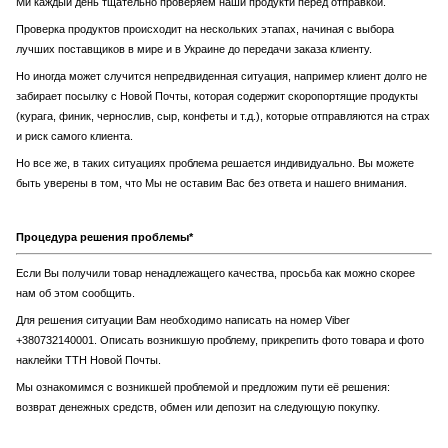
Ми каждый день тщательно проверяем наши продукти перед отправкой.
Проверка продуктов происходит на нескольких этапах, начиная с выбора
лучших поставщиков в мире и в Украине до передачи заказа клиенту.
Но иногда может случится непредвиденная ситуация, например клиент долго не
забирает посылку с Новой Почты, которая содержит скоропортящие продукты
(курага, финик, чернослив, сыр, конфеты и т.д.), которые отправляются на страх
и риск самого клиента.
Но все же, в таких ситуациях проблема решается индивидуально. Вы можете
быть уверены в том, что Мы не оставим Вас без ответа и нашего внимания.
Процедура решения проблемы*
Если Вы получили товар ненадлежащего качества, просьба как можно скорее
нам об этом сообщить.
Для решения ситуации Вам необходимо написать на номер Viber
+380732140001. Описать возникшую проблему, прикрепить фото товара и фото
наклейки ТТН Новой Почты.
Мы ознакомимся с возникшей проблемой и предложим пути её решения:
возврат денежных средств, обмен или депозит на следующую покупку.