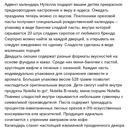
Адвент календарь Нутелла подарит вашим детям прекрасное
предновогоднее настроение и веру в чудеса. Ожидать
праздника теперь можно со вкусом. Поклонники ореховой
пасты получают специальный рождественский календарь –
упаковку в виде баночки сладкой пасты, внутри которой
скрывается 20 штук сладких сиропов от любимого бренда.
Сюрприз можно найти за каждой дверцей, а открывать ее
следует ежедневно по одному. Сладости сделаны в виде
маленьких порций.
Двадцать окошек содержат разные форматы вкусностей на
основе фундука и какао. Среди них мини-баночки с пастой,
хрустящие вафли и печенье с начинкой. Каждая часть
индивидуально упакована для сохранения свежести и
аромата. Большая упаковка весом 528 грамм позволит
насладиться оригинальным вкусом. Дети смогут найти внутри
продукты Nutella to go!, Nutella B-ready, мини-порцию Nutella.
Помимо сладостей внутри скрываются небольшие сувениры с
символикой производителя. Паста содержит тринадцать
процентов измельченных лесных орехов и 0% искусственных
консервантов или красителей. Продукция идеально
сочетается с утренним завтраком или кофе.
Календарь станет настоящей изюминкой праздничного декора