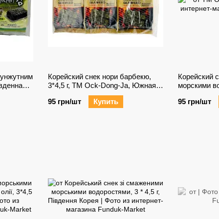
 кунжутним
Корейский снек нори барбекю,
Корейский 
івденна
3*4,5 г, ТМ Ock-Dong-Ja, Южная
морскими в
 (3шт в
Корея
черники, 3*
95 грн/шт
Купить
95 грн/шт