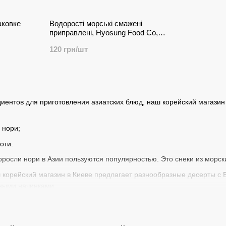
аковке
Водорості морські смажені
приправлені, Hyosung Food Co,
Південна Коре 20 г
120 грн/шт
иентов для приготовления азиатских блюд, наш
корейский магазин
 нори;
оти.
осли нори в Азии пользуются популярностью. Это снеки из морск
корейский магазин в Киеве предлагает разнообразные десерты с 
ными начинками.
с нашими продуктами! Заказывайте оригинальные азиатские соусы, 
й по Киеву и всей Украине.