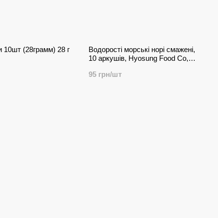
 10шт (28грамм) 28 г
Водорості морські норі смажені,
10 аркушів, Hyosung Food Co,
Південна Корея 20 г
95 грн/шт