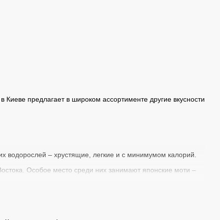
 в Киеве предлагает в широком ассортименте другие вкусности
их водорослей – хрустящие, легкие и с минимумом калорий.
Востока. Особое место среди них занимают японские моти –
лапшу и экзотические вкусности в интернет-магазине