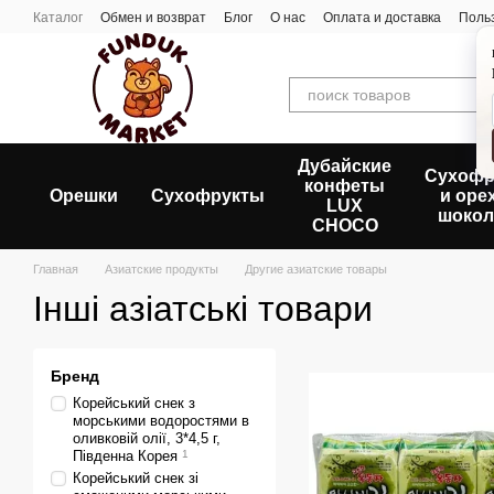
Перейти к основному контенту
Каталог
Обмен и возврат
Блог
О нас
Оплата и доставка
Поль
Дубайские
Сухофр
конфеты
Орешки
Сухофрукты
и оре
LUX
шокол
CHOCO
Главная
Азиатские продукты
Другие азиатские товары
Інші азіатські товари
Бренд
Корейський снек з
морськими водоростями в
оливковій олії, 3*4,5 г,
Південна Корея
1
Корейський снек зі