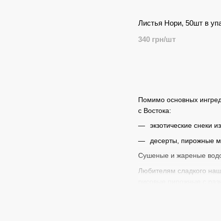
Листья Нори, 50шт в уп
340 грн/шт
Помимо основных ингред
с Востока:
экзотические снеки из
десерты, пирожные м
Сушеные и жареные водор
Любителям сладкого наш 
рисовые пирожные с раз
Почувствуйте вкус Азии 
Фундукмаркет с доставко