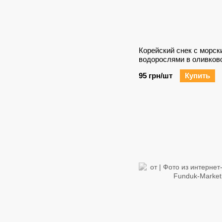
Корейский снек с морск
водорослями в оливков
3*4,5 г, Южная Корея
95 грн/шт
Купить