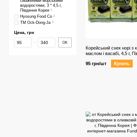
смаженими морськими
водоростями, 3 * 4,5 г,
Південня Корея
1
Hyosung Food Co
2
ТМ Ock-Dong-Ja
3
Цена, грн
От Цена, грн
До Цена, грн
OK
Корейський снек норі з
маслом і васабі, 4,5 г, П
Корея Цена за упаковку
95 грн/шт
Купить
упаковке) 4, 5 г