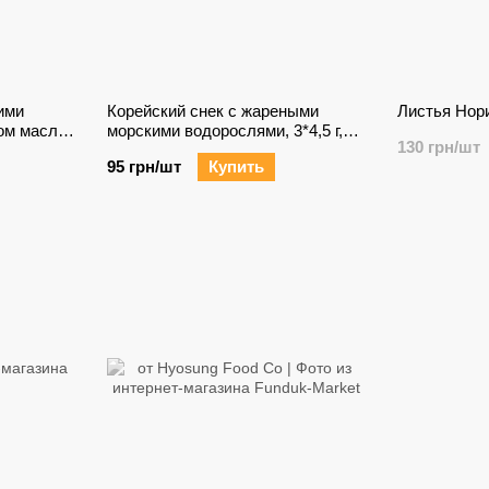
ими
Корейский снек с жареными
Листья Нори
ом масле,
морскими водорослями, 3*4,5 г,
130 грн/шт
Южная Корея
95 грн/шт
Купить