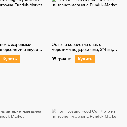
снек с жареными
Острый корейский снек с
одорослями и вкусом
морскими водорослями, 3*4,5 г,
4 г, Южная Корея
Южная Корея
Купить
95 грн/шт
Купить