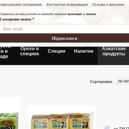
зовательское соглашение
Контактная информация
Отзывы о магазине
График работы:
Понедельник-пятница
Суббота- воскресень
Без выходных
укты
Орехи в
Азиатские
хи в
Специи
Напитки
специях
продукты
аде
по по
Сортировка: