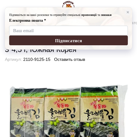
Азиатские продукты
Другие азиатские товары
Другие азиатс
Корейский снек с морскими
водорослями в оливковом масле,
3*4,5 г, Южная Корея
Артикул:
2110-9125-15
Оставить отзыв