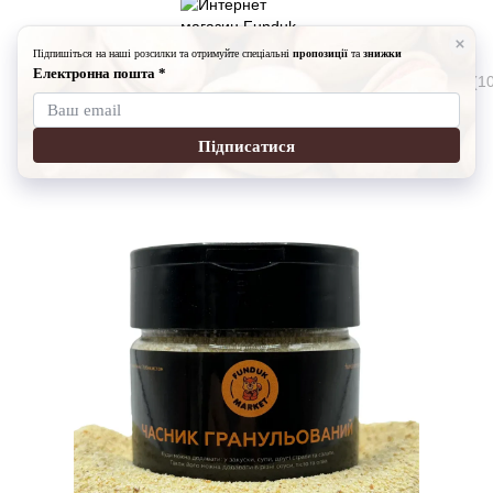
Специи
Специи Fundukmarket
Чеснок гранулированный (10
Чеснок гранулированный (100г)
Артикул:
19910105
Оставить отзыв