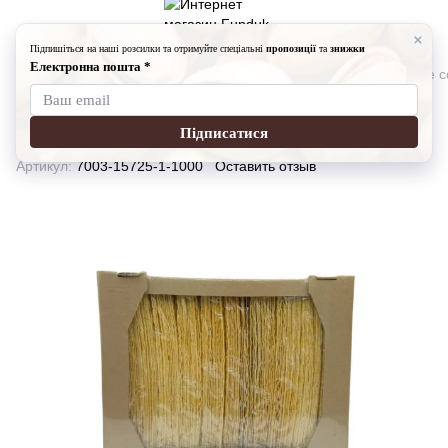
Снеки
Чипсы
Чипсы Fundukmarket
Чипсы картофельные со
Чипсы картофельные со вкусом
студня с хреном
Артикул:
7003-15725-1-1000
Оставить отзыв