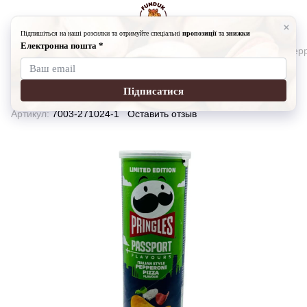
Снеки
Чипсы
Чипсы Принглс
Чипсы Принглс Passport Peppe
Чипсы Принглс Passport Pepperoni
Pizza
Артикул:
7003-271024-1
Оставить отзыв