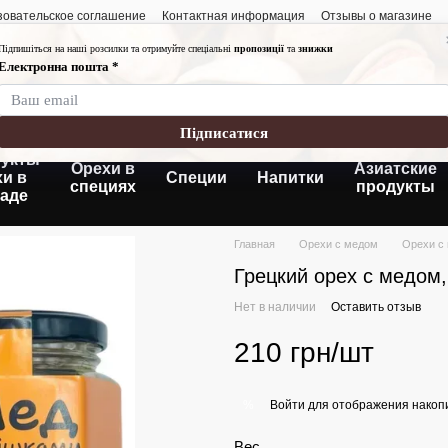
зовательское соглашение
Контактная информация
Отзывы о магазине
График работы:
Понедельник-пятница
Суббота- воскресень
Без выходных
укты
Орехи в
Азиатские
хи в
Специи
Напитки
специях
продукты
аде
Главная
Орехи с медом
Орехи с
Грецкий орех с медом,
Нет в наличии
Оставить отзыв
210 грн/шт
Войти
для отображения накопи
%
Вес