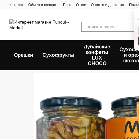
Перейти к основному контенту
Каталог
Обмен и возврат
Блог
О нас
Оплата и доставка
Поль
Дубайские
Сухофр
конфеты
Орешки
Сухофрукты
и оре
LUX
шокол
CHOCO