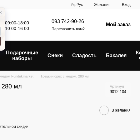
Укр
Рус
Желания
Вход
093 742-90-26
: 09:00-18:00
Мой заказ
е: 10:00-16:00
Перезвонить вам?
Подарочные
К
Снеки
Сладость
Бакалея
наборы
 медом Fundukmarket
Грецкий орех с медом, 280 мл
 280 мл
Артикул
9012-104
В желания
тельной скидки