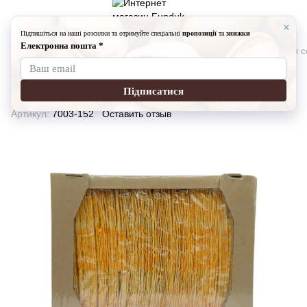
Снеки
Чипсы
Чипсы Fundukmarket
Картофельные чипсы со 
Картофельные чипсы со вкусом
острого перца, 1 кг
Артикул:
7003-152
Оставить отзыв