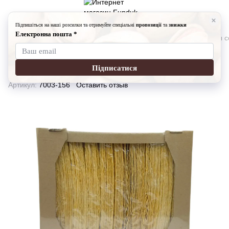
Снеки
Чипсы
Чипсы Fundukmarket
Картофельные чипсы со
Картофельные чипсы со вкусом
укроп и сметаны, 1 кг
Артикул:
7003-156
Оставить отзыв