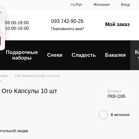
Укр
Рус
Желания
Вход
093 742-90-26
: 09:00-18:00
Мой заказ
е: 10:00-16:00
Перезвонить вам?
Подарочные
К
Снеки
Сладость
Бакалея
наборы
 кофе
Растворимый кофе Lavazza
т
 Oro Капсулы 10 шт
Артикул
7000-1195
В желания
тельной скидки