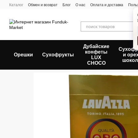
Перейти к основному контенту
Каталог
Обмен и возврат
Блог
О нас
Оплата и доставка
Поль
Дубайские
Сухофр
конфеты
Орешки
Сухофрукты
и оре
LUX
шокол
CHOCO