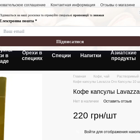
зовательское соглашение
Контактная информация
Отзывы о магазине
График работы:
Понедельник-пятница
Суббота- воскресень
Без выходных
укты
Орехи в
Азиатские
хи в
Специи
Напитки
специях
продукты
аде
Главная
Кофе, чай
Растворимый
Кофе капсулы Lavazza Oro Капсулы 10 ш
Кофе капсулы Lavazza
Нет в наличии
Оставить отзыв
220 грн/шт
Войти
для отображения накопи
%