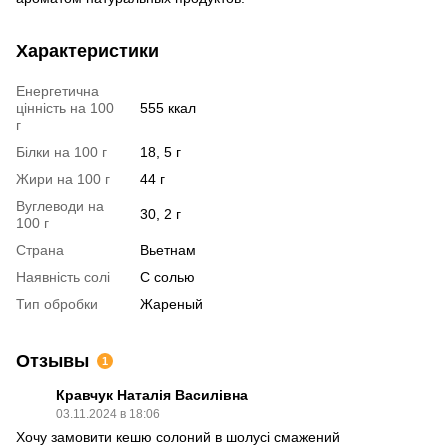
Характеристики
Енергетична
цінність на 100
555 ккал
г
Білки на 100 г
18, 5 г
Жири на 100 г
44 г
Вуглеводи на
30, 2 г
100 г
Страна
Вьетнам
Наявність солі
С солью
Тип обробки
Жареный
Отзывы
1
Кравчук Наталія Василівна
03.11.2024 в 18:06
Хочу замовити кешю солоний в шолусі смажений