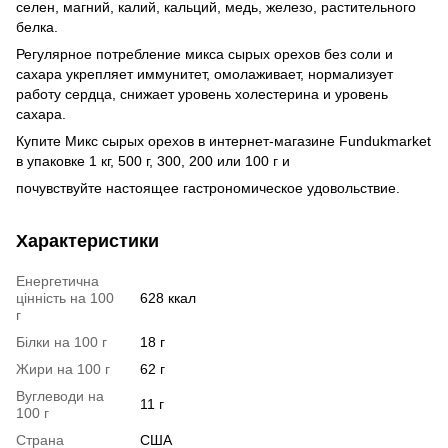
селен, магний, калий, кальций, медь, железо, растительного
белка.
Регулярное потребление микса сырых орехов без соли и
сахара укрепляет иммунитет, омолаживает, нормализует
работу сердца, снижает уровень холестерина и уровень
сахара.
Купите Микс сырых орехов в интернет-магазине Fundukmarket
в упаковке 1 кг, 500 г, 300, 200 или 100 г и
почувствуйте настоящее гастрономическое удовольствие.
Характеристики
Енергетична
цінність на 100
628 ккал
г
Білки на 100 г
18 г
Жири на 100 г
62 г
Вуглеводи на
11 г
100 г
Страна
США