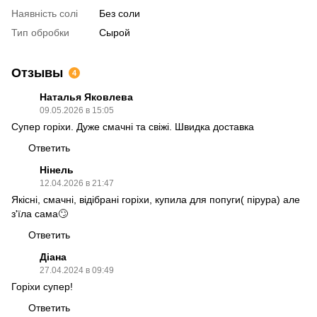
Наявність солі
Без соли
Тип обробки
Сырой
Отзывы
4
Наталья Яковлева
09.05.2026 в 15:05
Супер горіхи. Дуже смачні та свіжі. Швидка доставка
Ответить
Нінель
12.04.2026 в 21:47
Якісні, смачні, відібрані горіхи, купила для попуги( пірура) але
з'їла сама🙄
Ответить
Діана
27.04.2024 в 09:49
Горіхи супер!
Ответить