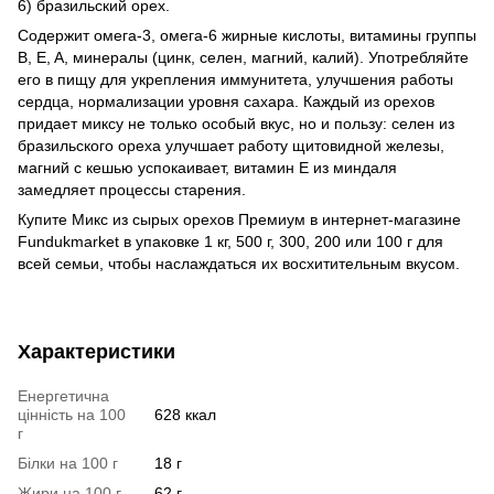
6) бразильский орех.
Содержит омега-3, омега-6 жирные кислоты, витамины группы
B, E, A, минералы (цинк, селен, магний, калий). Употребляйте
его в пищу для укрепления иммунитета, улучшения работы
сердца, нормализации уровня сахара. Каждый из орехов
придает миксу не только особый вкус, но и пользу: селен из
бразильского ореха улучшает работу щитовидной железы,
магний с кешью успокаивает, витамин E из миндаля
замедляет процессы старения.
Купите Микс из сырых орехов Премиум в интернет-магазине
Fundukmarket в упаковке 1 кг, 500 г, 300, 200 или 100 г для
всей семьи, чтобы наслаждаться их восхитительным вкусом.
Характеристики
Енергетична
цінність на 100
628 ккал
г
Білки на 100 г
18 г
Жири на 100 г
62 г