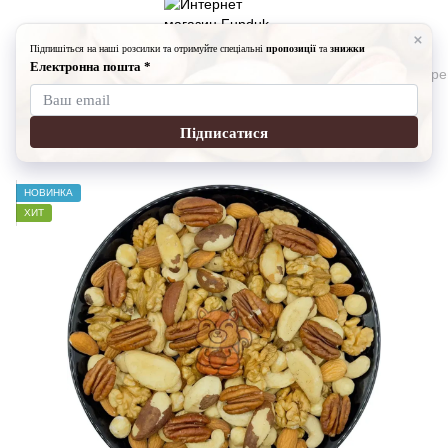
Орешки
Орешки Fundukmarket
Микс из сырых Орехов (Пре
Микс из сырых Орехов (Премиум)
Артикул:
9012211236-200
Оставить отзыв
НОВИНКА
ХИТ