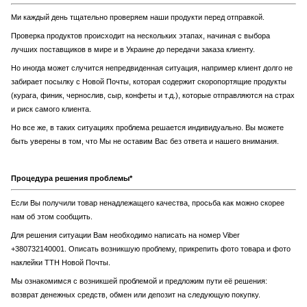
Ми каждый день тщательно проверяем наши продукти перед отправкой.
Проверка продуктов происходит на нескольких этапах, начиная с выбора
лучших поставщиков в мире и в Украине до передачи заказа клиенту.
Но иногда может случится непредвиденная ситуация, например клиент долго не
забирает посылку с Новой Почты, которая содержит скоропортящие продукты
(курага, финик, чернослив, сыр, конфеты и т.д.), которые отправляются на страх
и риск самого клиента.
Но все же, в таких ситуациях проблема решается индивидуально. Вы можете
быть уверены в том, что Мы не оставим Вас без ответа и нашего внимания.
Процедура решения проблемы*
Если Вы получили товар ненадлежащего качества, просьба как можно скорее
нам об этом сообщить.
Для решения ситуации Вам необходимо написать на номер Viber
+380732140001. Описать возникшую проблему, прикрепить фото товара и фото
наклейки ТТН Новой Почты.
Мы ознакомимся с возникшей проблемой и предложим пути её решения:
возврат денежных средств, обмен или депозит на следующую покупку.