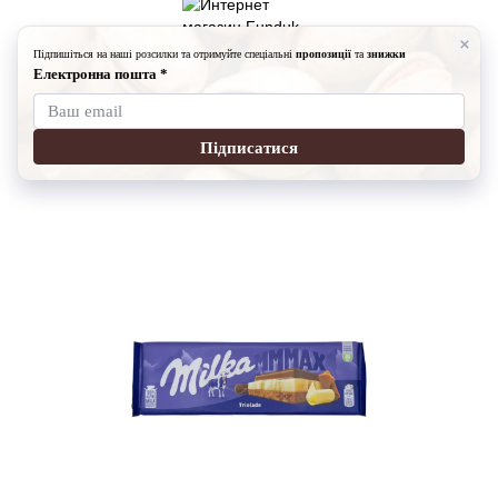
Сладость
Шоколад
Шоколад Milka
Милка Triolade, 300 г
Милка Triolade, 300 г
Артикул:
7002-204
Оставить отзыв