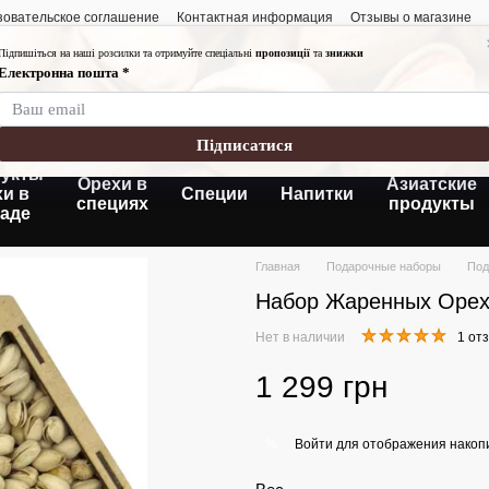
зовательское соглашение
Контактная информация
Отзывы о магазине
График работы:
Понедельник-пятница
Суббота- воскресень
Без выходных
укты
Орехи в
Азиатские
хи в
Специи
Напитки
специях
продукты
аде
Главная
Подарочные наборы
Под
Набор Жаренных Оре
Нет в наличии
1 от
1 299 грн
Войти
для отображения накопи
%