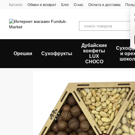
Перейти к основному контенту
Каталог
Обмен и возврат
Блог
О нас
Оплата и доставка
Поль
Дубайские
Сухофр
конфеты
Орешки
Сухофрукты
и оре
LUX
шокол
CHOCO