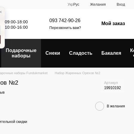
Укр
Рус
Желания
Вход
093 742-90-26
: 09:00-18:00
Мой заказ
е: 10:00-16:00
Перезвонить вам?
Подарочные
К
Снеки
Сладость
Бакалея
наборы
арочные наборы Fundukmarket
Набор Жаренных Орехов №2
хов №2
Артикул
19910192
зыв
В желания
тельной скидки