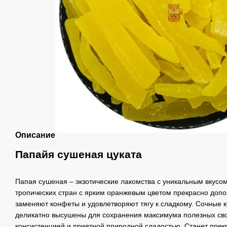
Описание
Папайя сушеная цуката
Папая сушеная – экзотические лакомства с уникальным вкусом
тропических стран с ярким оранжевым цветом прекрасно доп
заменяют конфеты и удовлетворяют тягу к сладкому. Сочные к
деликатно высушены для сохранения максимума полезных сво
консистенцией и приятной природной сладостью. Станет пре