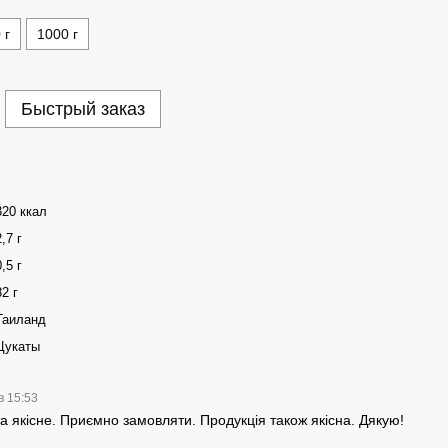
 г
1000 г
Быстрый заказ
320 ккал
2,7 г
0,5 г
82 г
Таиланд
Цукаты
в 15:53
 якісне. Приємно замовляти. Продукція також якісна. Дякую!