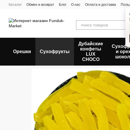
Перейти к основному контенту
Каталог
Обмен и возврат
Блог
О нас
Оплата и доставка
Поль
Дубайские
Сухофр
конфеты
Орешки
Сухофрукты
и оре
LUX
шокол
CHOCO