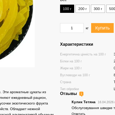
100 г
200 г
300 г
500
Купить
кг
Характеристики
Енергетична цінність на 100 г
Білки на 100 г
Жири на 100 г
Вуглеводи на 100 г
Страна
Тип обробки
. Эти ароматные цукаты из
Отзывы
1
олняют ежедневный рацион,
Кулик Тетяна
16.04.2026 
усочки экзотического фрукта
Обслуговування швидке та
йств. Обладает нежной
Ответить
красной альтернативой обычным