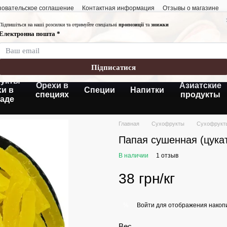
зовательское соглашение
Контактная информация
Отзывы о магазине
График работы:
Понедельник-пятница
Суббота- воскресень
Без выходных
укты
Орехи в
Азиатские
хи в
Специи
Напитки
специях
продукты
аде
Главная
Сухофрукты
Сухофрукт
Папая сушенная (цука
В наличии
1 отзыв
38 грн/кг
Войти
для отображения накопи
%
Вес