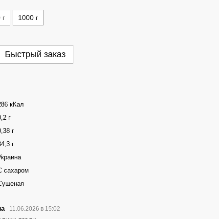
 г
1000 г
Быстрый заказ
286 кКал
0,2 г
0,38 г
84,3 г
Украина
С сахаром
Сушеная
на
11.06.2026 в 15:02