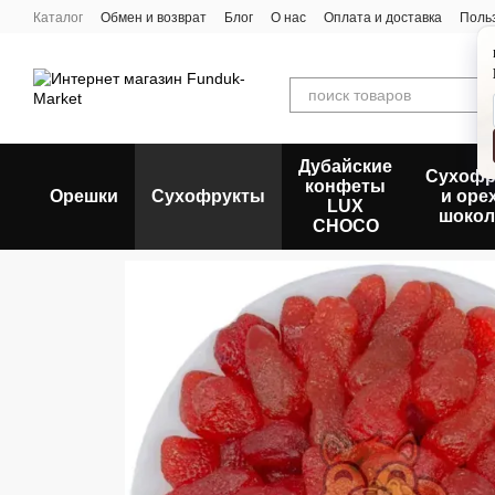
Перейти к основному контенту
Каталог
Обмен и возврат
Блог
О нас
Оплата и доставка
Поль
Дубайские
Сухофр
конфеты
Орешки
Сухофрукты
и оре
LUX
шокол
CHOCO