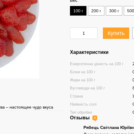
Вес
100 г
200 г
300 г
500
Купить
Характеристики
Енергетична цінність на 100 г
Білки на 100 г
Жири на 100 г
Вуглеводи на 100 г
Страна
Наявність солі
ва – настоящее чудо вкуса
Тип обробки
Отзывы
4
Рябець Світлана Юріїв