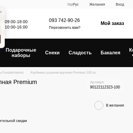
Укр
Рус
Желания
Вход
093 742-90-26
: 09:00-18:00
Мой заказ
е: 10:00-16:00
Перезвонить вам?
Подарочные
К
Снеки
Сладость
Бакалея
наборы
ы Fundukmarket
Клубника сушеная крупная Premium 100 гр
пная Premium
Артикул
90122112323-100
В желания
тельной скидки