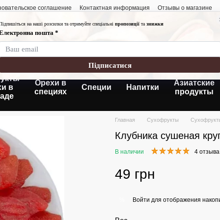
зовательское соглашение
Контактная информация
Отзывы о магазине
График работы:
Понедельник-пятница
Суббота- воскресень
Без выходных
укты
Орехи в
Азиатские
хи в
Специи
Напитки
специях
продукты
аде
Главная
Сухофрукты
Сухофрукт
Клубника сушеная кру
В наличии
4 отзыва
49 грн
Войти
для отображения накопи
%