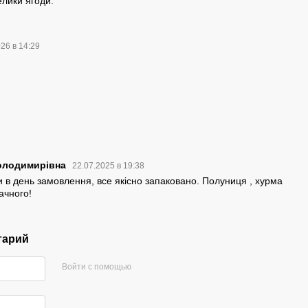
елики ягоди.
026 в 14:29
олодимирівна
22.07.2025 в 19:38
 в день замовлення, все якісно запаковано. Полуниця , хурма
ачного!
тарий
Войти с помощью