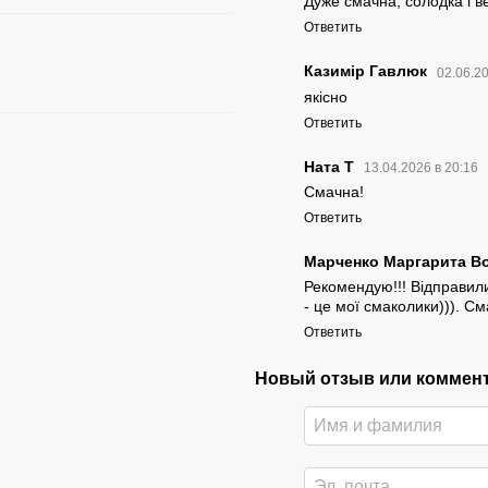
Дуже смачна, солодка і в
Ответить
Казимір Гавлюк
02.06.2
якісно
Ответить
Ната Т
13.04.2026 в 20:16
Смачна!
Ответить
Марченко Маргарита В
Рекомендую!!! Відправили
- це мої смаколики))). См
Ответить
Новый отзыв или коммен