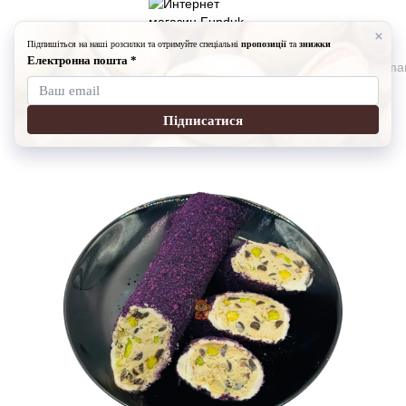
Сладость
Турецкие сладости
Турецкие сладости Fundukmar
Рахат Лукум Ролл Galaxy Purple
Артикул:
7006-201124-2-1000
Оставить отзыв