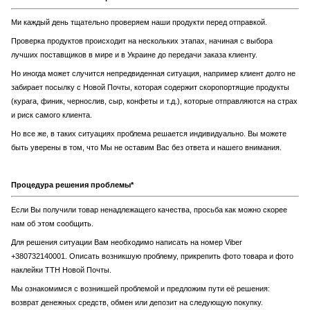
Ми каждый день тщательно проверяем наши продукти перед отправкой.
Проверка продуктов происходит на нескольких этапах, начиная с выбора
лучших поставщиков в мире и в Украине до передачи заказа клиенту.
Но иногда может случится непредвиденная ситуация, например клиент долго не
забирает посылку с Новой Почты, которая содержит скоропортящие продукты
(курага, финик, чернослив, сыр, конфеты и т.д.), которые отправляются на страх
и риск самого клиента.
Но все же, в таких ситуациях проблема решается индивидуально. Вы можете
быть уверены в том, что Мы не оставим Вас без ответа и нашего внимания.
Процедура решения проблемы*
Если Вы получили товар ненадлежащего качества, просьба как можно скорее
нам об этом сообщить.
Для решения ситуации Вам необходимо написать на номер Viber
+380732140001. Описать возникшую проблему, прикрепить фото товара и фото
наклейки ТТН Новой Почты.
Мы ознакомимся с возникшей проблемой и предложим пути её решения:
возврат денежных средств, обмен или депозит на следующую покупку.