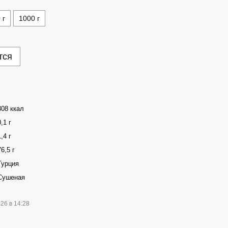
 г
1000 г
тся
308 ккал
0,1 г
1,4 г
76,5 г
Турция
Сушеная
026 в 14:28