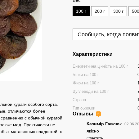
Вес
100 г
200 г
300 г
500
Сообщить, когда появи
Характеристики
Енергетична цінність на 100 г
Білки на 100 г
Жири на 100 г
Вуглеводи на 100 г
Страна
льной кураги особого сорта.
Тип обробки
ые, отличаются более
Отзывы
5
сравнению с обычной курагой.
Казимір Гавлюк
02.06.2
также мед. Практически не
якісно
любых магазинных сладостей, к
Ответить