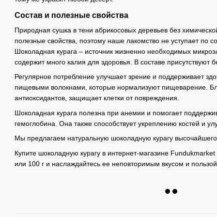
Состав и полезные свойства
Природная сушка в тени абрикосовых деревьев без химическо
полезные свойства, поэтому наше лакомство не уступает по со
Шоколадная курага – источник жизненно необходимых микроэ
содержит много калия для здоровья. В составе присутствуют б
Регулярное потребление улучшает зрение и поддерживает здо
пищевыми волокнами, которые нормализуют пищеварение. Б
антиоксидантов, защищает клетки от повреждения.
Шоколадная курага полезна при анемии и помогает поддержи
гемоглобина. Она также способствует укреплению костей и ул
Мы предлагаем натуральную шоколадную курагу высочайшего 
Купите шоколадную курагу в интернет-магазине Fundukmarket в у
или 100 г и наслаждайтесь ее неповторимым вкусом и пользой