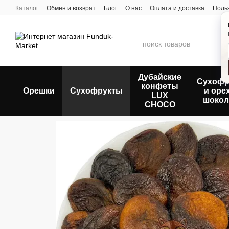
Перейти к основному контенту
Каталог
Обмен и возврат
Блог
О нас
Оплата и доставка
Поль
Дубайские
Сухофр
конфеты
Орешки
Сухофрукты
и оре
LUX
шокол
CHOCO