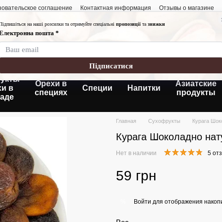
зовательское соглашение
Контактная информация
Отзывы о магазине
График работы:
Понедельник-пятница
Суббота- воскресень
Без выходных
укты
Орехи в
Азиатские
хи в
Специи
Напитки
специях
продукты
аде
Главная
Сухофрукты
Курага Шок
Курага Шоколадно нат
Нет в наличии
5 от
59 грн
Войти
для отображения накопи
%