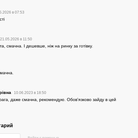
5.2026 в 07:53
сті
21.05.2026 в 11:50
та, смачна. І дешевше, ніж на ринку за готівку.
мачна.
рівна
10.06.2023 в 18:50
ага, даже смачна, рекомендую. Обов'язково зайду в цей
тарий
Войти с помощью