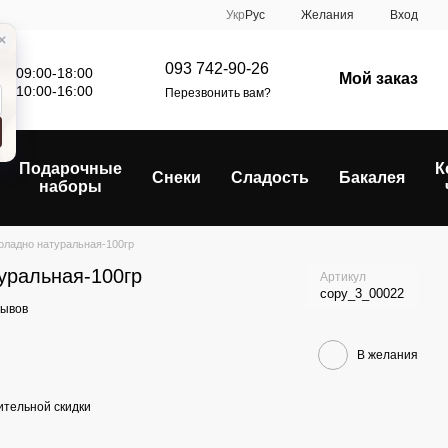
Укр
Рус
Желания
Вход
093 742-90-26
: 09:00-18:00
Мой заказ
е: 10:00-16:00
Перезвонить вам?
Подарочные
К
Снеки
Сладость
Бакалея
наборы
оладно натуральная-100гр
уральная-100гр
Артикул
copy_3_00022
зывов
В желания
тельной скидки