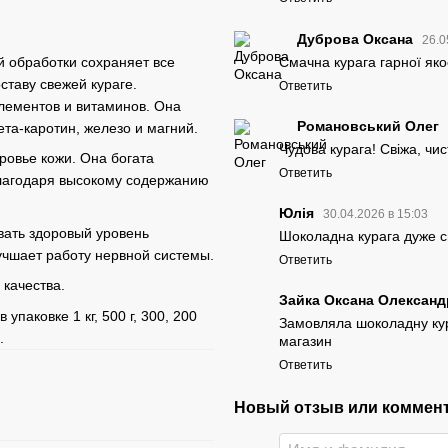
Дуброва Оксана
26.0
Смачна курага гарної яко
й обработки сохраняет все
ставу свежей кураге.
Ответить
лементов и витаминов. Она
Романовський Олег
ета-каротин, железо и магний.
Чудова курага! Свіжа, чис
ровье кожи. Она богата
Ответить
лагодаря высокому содержанию
Юлія
30.04.2026 в 15:03
вать здоровый уровень
Шоколадна курага дуже с
учшает работу нервной системы.
Ответить
качества.
Зайка Оксана Олександ
паковке 1 кг, 500 г, 300, 200
Замовляла шоколадну кур
.
магазин
Ответить
Новый отзыв или коммен