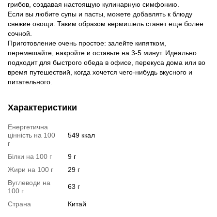
грибов, создавая настоящую кулинарную симфонию.
Если вы любите супы и пасты, можете добавлять к блюду
свежие овощи. Таким образом вермишель станет еще более
сочной.
Приготовление очень простое: залейте кипятком,
перемешайте, накройте и оставьте на 3-5 минут. Идеально
подходит для быстрого обеда в офисе, перекуса дома или во
время путешествий, когда хочется чего-нибудь вкусного и
питательного.
Характеристики
Енергетична
цінність на 100
549 ккал
г
Білки на 100 г
9 г
Жири на 100 г
29 г
Вуглеводи на
63 г
100 г
Страна
Китай