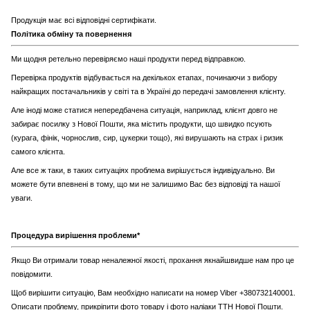
Продукція має всі відповідні сертифікати.
Політика обміну та повернення
Ми щодня ретельно перевіряємо наші продукти перед відправкою.
Перевірка продуктів відбувається на декількох етапах, починаючи з вибору
найкращих постачальників у світі та в Україні до передачі замовлення клієнту.
Але іноді може статися непередбачена ситуація, наприклад, клієнт довго не
забирає посилку з Нової Пошти, яка містить продукти, що швидко псують
(курага, фінік, чорнослив, сир, цукерки тощо), які вирушають на страх і ризик
самого клієнта.
Але все ж таки, в таких ситуаціях проблема вирішується індивідуально. Ви
можете бути впевнені в тому, що ми не залишимо Вас без відповіді та нашої
уваги.
Процедура вирішення проблеми*
Якщо Ви отримали товар неналежної якості, прохання якнайшвидше нам про це
повідомити.
Щоб вирішити ситуацію, Вам необхідно написати на номер Viber +380732140001.
Описати проблему, прикріпити фото товару і фото наліаки ТТН Нової Пошти.