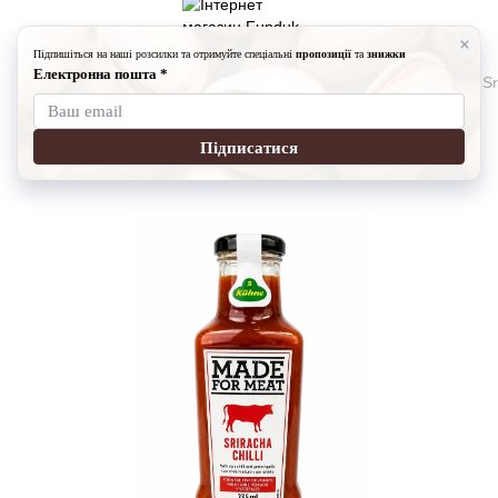
Бакалія
Соуси
Соуси Kuhne
Соус Kuhne Made For Meat, Sri
Соус Kuhne Made For Meat,
Артикул:
1500-141024-2
Написати відгук