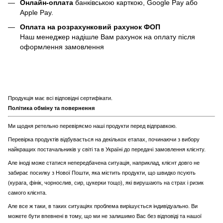
Онлайн-оплата
банківською карткою, Google Pay або
Apple Pay.
Оплата на розрахунковий рахунок ФОП
Наш менеджер надішле Вам рахунок на оплату після
оформлення замовлення
Продукція має всі відповідні сертифікати.
Політика обміну та повернення
Ми щодня ретельно перевіряємо наші продукти перед відправкою.
Перевірка продуктів відбувається на декількох етапах, починаючи з вибору
найкращих постачальників у світі та в Україні до передачі замовлення клієнту.
Але іноді може статися непередбачена ситуація, наприклад, клієнт довго не
забирає посилку з Нової Пошти, яка містить продукти, що швидко псують
(курага, фінік, чорнослив, сир, цукерки тощо), які вирушають на страх і ризик
самого клієнта.
Але все ж таки, в таких ситуаціях проблема вирішується індивідуально. Ви
можете бути впевнені в тому, що ми не залишимо Вас без відповіді та нашої