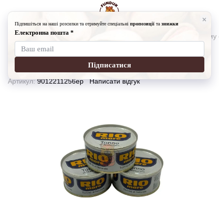
Бакалія
Консерви
Консерви RIO MARE
Тунець у власному
Тунець у власному соку RIO MARE
80 мл
Артикул:
9012211256ep
Написати відгук