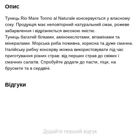
Опис
Тунець Rio Mare Tonno al Naturale консервується у власному
соку. Продукція має неповторний натуральний смак, рожеве
забарвлення і відрізняється високою якістю.
Тунець багатий білками, амінокислотами, вітамінами та
мінералами. Морська риба поживна, корисна та дуже смачна.
Італійську рибну консерву можна використовувати під час
приготування різних страв: від перших страв до свіжих і
смачних салатів. Спробуйте додати до пасти, піци, на
брускети та в сердвічі.
Відгуки
Додайте перший відгук