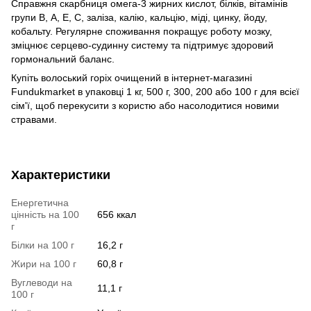
Справжня скарбниця омега-3 жирних кислот, білків, вітамінів
групи В, А, Е, С, заліза, калію, кальцію, міді, цинку, йоду,
кобальту. Регулярне споживання покращує роботу мозку,
зміцнює серцево-судинну систему та підтримує здоровий
гормональний баланс.
Купіть волоський горіх очищений в інтернет-магазині
Fundukmarket в упаковці 1 кг, 500 г, 300, 200 або 100 г для всієї
сім'ї, щоб перекусити з користю або насолодитися новими
стравами.
Характеристики
Енергетична
цінність на 100
656 ккал
г
Білки на 100 г
16,2 г
Жири на 100 г
60,8 г
Вуглеводи на
11,1 г
100 г