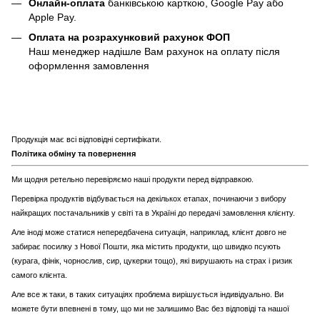
Онлайн-оплата
банківською карткою, Google Pay або
Apple Pay.
Оплата на розрахунковий рахунок ФОП
Наш менеджер надішле Вам рахунок на оплату після
оформлення замовлення
Продукція має всі відповідні сертифікати.
Політика обміну та повернення
Ми щодня ретельно перевіряємо наші продукти перед відправкою.
Перевірка продуктів відбувається на декількох етапах, починаючи з вибору
найкращих постачальників у світі та в Україні до передачі замовлення клієнту.
Але іноді може статися непередбачена ситуація, наприклад, клієнт довго не
забирає посилку з Нової Пошти, яка містить продукти, що швидко псують
(курага, фінік, чорнослив, сир, цукерки тощо), які вирушають на страх і ризик
самого клієнта.
Але все ж таки, в таких ситуаціях проблема вирішується індивідуально. Ви
можете бути впевнені в тому, що ми не залишимо Вас без відповіді та нашої