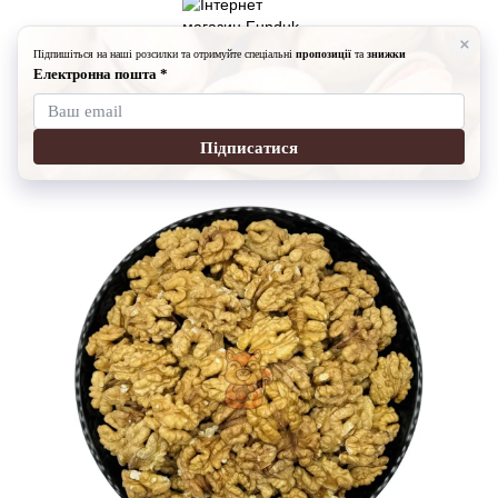
Горішки
Волоський горіх (очищений) 1 кг
Волоський горіх (очищений) 1 кг
Артикул:
457745
3 відгуки