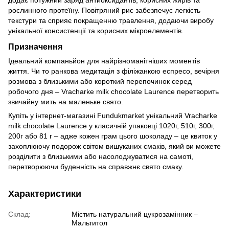
рослинного протеїну. Повітряний рис забезпечує легкість
текстури та сприяє покращенню травлення, додаючи виробу
унікальної консистенції та корисних мікроелементів.
Призначення
Ідеальний компаньйон для найрізноманітніших моментів
життя. Чи то ранкова медитація з філіжанкою еспресо, вечірня
розмова з близькими або короткий перепочинок серед
робочого дня – Vracharke milk chocolate Laurence перетворить
звичайну мить на маленьке свято.
Купіть у інтернет-магазині Fundukmarket унікальний Vracharke
milk chocolate Laurence у класичній упаковці 1020г, 510г, 300г,
200г або 81 г – адже кожен грам цього шоколаду – це квиток у
захоплюючу подорож світом вишуканих смаків, який ви можете
розділити з близькими або насолоджуватися на самоті,
перетворюючи буденність на справжнє свято смаку.
Характеристики
Склад:
Містить натуральний цукрозамінник –
Мальтитол