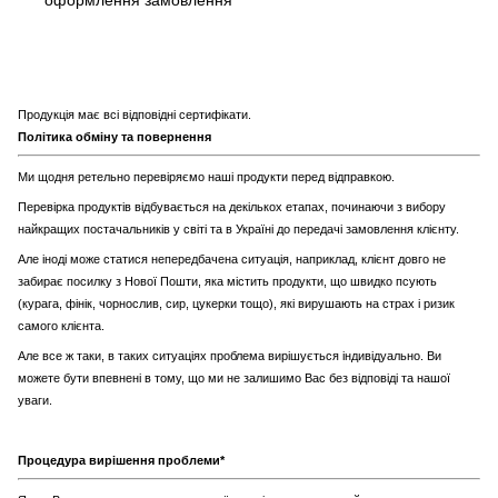
Продукція має всі відповідні сертифікати.
Політика обміну та повернення
Ми щодня ретельно перевіряємо наші продукти перед відправкою.
Перевірка продуктів відбувається на декількох етапах, починаючи з вибору
найкращих постачальників у світі та в Україні до передачі замовлення клієнту.
Але іноді може статися непередбачена ситуація, наприклад, клієнт довго не
забирає посилку з Нової Пошти, яка містить продукти, що швидко псують
(курага, фінік, чорнослив, сир, цукерки тощо), які вирушають на страх і ризик
самого клієнта.
Але все ж таки, в таких ситуаціях проблема вирішується індивідуально. Ви
можете бути впевнені в тому, що ми не залишимо Вас без відповіді та нашої
уваги.
Процедура вирішення проблеми*