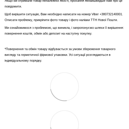
Якщо Ви отримали товар неналежної якості, прохання якнайшвидше нам про це
повідомити.
Щоб вирішити ситуацію, Вам необхідно написати на номер Viber +380732140001.
Описати проблему, прикріпити фото товару і фото наліаки ТТН Нової Пошти.
Ми ознайомимося з проблемою, що виникла, і запропонуємо шляхи її вирішення:
повернення коштів, обмін або депозит на наступну покупку.
*Повернення та обмін товару відбувається за умови збереження товарного
вигляду та герметичної фірмової упаковки. Усі ситуації розглядаються в
індивідуальному порядку.