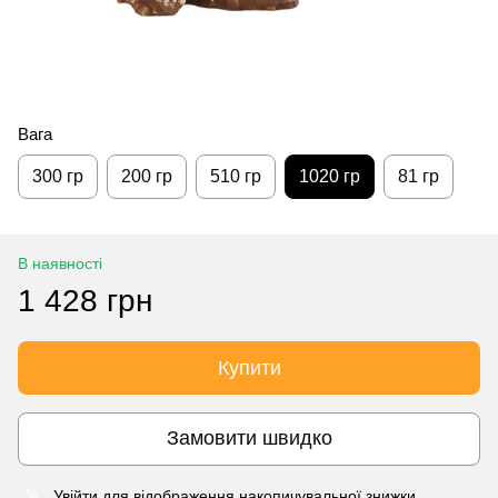
Вага
300 гр
200 гр
510 гр
1020 гр
81 гр
В наявності
1 428 грн
Купити
Замовити швидко
Увійти
для відображення накопичувальної знижки
%