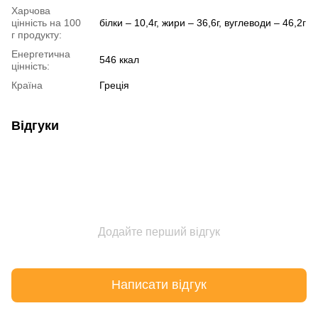
Харчова
цінність на 100
білки – 10,4г, жири – 36,6г, вуглеводи – 46,2г
г продукту:
Енергетична
546 ккал
цінність:
Країна
Греція
Відгуки
Додайте перший відгук
Написати відгук