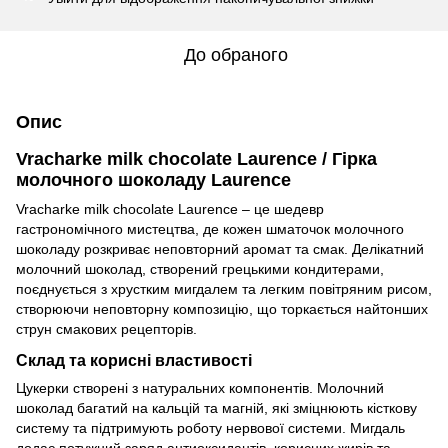
До обраного
Опис
Vracharke milk chocolate Laurence / Гірка
молочного шоколаду Laurence
Vracharke milk chocolate Laurence – це шедевр
гастрономічного мистецтва, де кожен шматочок молочного
шоколаду розкриває неповторний аромат та смак. Делікатний
молочний шоколад, створений грецькими кондитерами,
поєднується з хрустким мигдалем та легким повітряним рисом,
створюючи неповторну композицію, що торкається найтонших
струн смакових рецепторів.
Склад та корисні властивості
Цукерки створені з натуральних компонентів. Молочний
шоколад багатий на кальцій та магній, які зміцнюють кісткову
систему та підтримують роботу нервової системи. Мигдаль
додає потужний заряд антиоксидантів, корисних жирів та