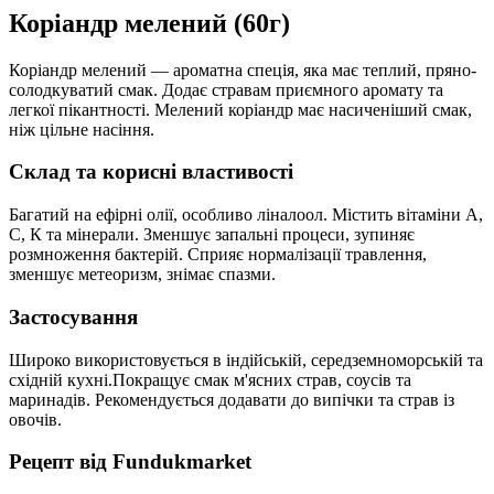
Коріандр мелений (60г)
Коріандр мелений — ароматна спеція, яка має теплий, пряно-
солодкуватий смак. Додає стравам приємного аромату та
легкої пікантності. Мелений коріандр має насиченіший смак,
ніж цільне насіння.
Склад та корисні властивості
Багатий на ефірні олії, особливо ліналоол. Містить вітаміни А,
С, К та мінерали. Зменшує запальні процеси, зупиняє
розмноження бактерій. Сприяє нормалізації травлення,
зменшує метеоризм, знімає спазми.
Застосування
Широко використовується в індійській, середземноморській та
східній кухні.Покращує смак м'ясних страв, соусів та
маринадів. Рекомендується додавати до випічки та страв із
овочів.
Рецепт від Fundukmarket