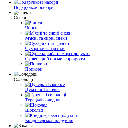
Подарункові набори
Снеки
Чипси
М'ясні та сирні снеки
Сухарики та гренки
Сушена риба та морепродукти
Попкорн
Солодощі
Цукерки Laurence
Турецькі солодощі
Шоколад
Кондитерська продукція