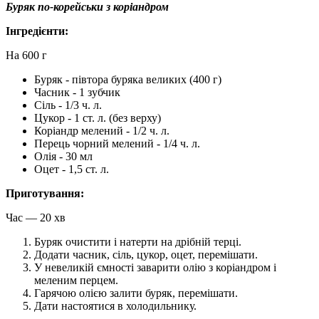
Буряк по-корейськи з коріандром
Інгредієнти:
На 600 г
Буряк - півтора буряка великих (400 г)
Часник - 1 зубчик
Сіль - 1/3 ч. л.
Цукор - 1 ст. л. (без верху)
Коріандр мелений - 1/2 ч. л.
Перець чорний мелений - 1/4 ч. л.
Олія - 30 мл
Оцет - 1,5 ст. л.
Приготування:
Час — 20 хв
Буряк очистити і натерти на дрібній терці.
Додати часник, сіль, цукор, оцет, перемішати.
У невеликій ємності заварити олію з коріандром і
меленим перцем.
Гарячою олією залити буряк, перемішати.
Дати настоятися в холодильнику.