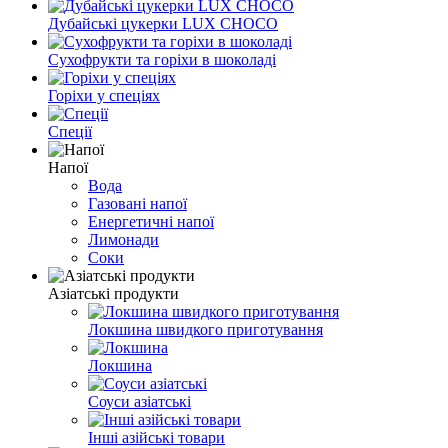
Дубайські цукерки LUX CHOCO
Сухофрукти та горіхи в шоколаді
Горіхи у спеціях
Спеції
Напої
Вода
Газовані напої
Енергетичні напої
Лимонади
Соки
Азіатські продукти
Локшина швидкого приготування
Локшина
Соуси азіатські
Інші азійські товари