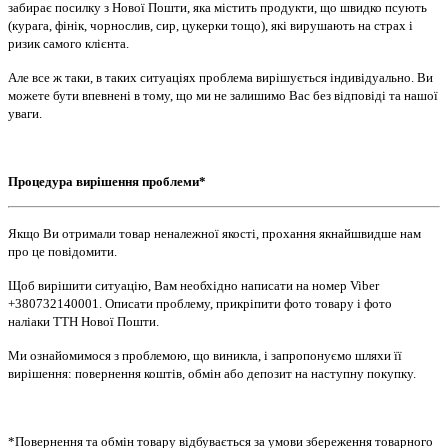
забирає посилку з Нової Пошти, яка містить продукти, що швидко псують
(курага, фінік, чорнослив, сир, цукерки тощо), які вирушають на страх і
ризик самого клієнта.
Але все ж таки, в таких ситуаціях проблема вирішується індивідуально. Ви
можете бути впевнені в тому, що ми не залишимо Вас без відповіді та нашої
уваги.
Процедура вирішення проблеми*
Якщо Ви отримали товар неналежної якості, прохання якнайшвидше нам
про це повідомити.
Щоб вирішити ситуацію, Вам необхідно написати на номер Viber
+380732140001. Описати проблему, прикріпити фото товару і фото
наліаки ТТН Нової Пошти.
Ми ознайомимося з проблемою, що виникла, і запропонуємо шляхи її
вирішення: повернення коштів, обмін або депозит на наступну покупку.
*Повернення та обмін товару відбувається за умови збереження товарного