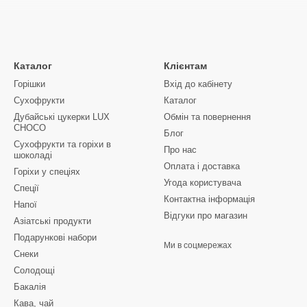
и пасти:
класика італійської кухні, яка ідеально поєднується з то
і (фузіллі) та ріжки:
універсальні форми, які чудово утримують соу
би:
дрібні макарони для приготування прозорих бульйонів та ситни
Каталог
Клієнтам
 сортів пшениці (Durum):
користа паста, яка збереже форму під ча
Горішки
Вхід до кабінету
Сухофрукти
Каталог
увати макарони у FundukMarket?
Дубайські цукерки LUX
Обмін та повернення
 виробники:
ми пропонуємо лише перевірену продукцію високої якос
CHOCO
Блог
и).
Сухофрукти та горіхи в
Про нас
шоколаді
та смаку:
наші макарони легко готуються до стану al dente, зберіга
Оплата і доставка
Горіхи у спеціях
лення:
можливість придбати товари як роздрібними пачками, так і в
Угода користувача
Спеції
Контактна інформація
перативно відправляємо замовлення по Києву та всім регіонам Укра
Напої
Відгуки про магазин
Азіатські продукти
ні вироби
у
FundukMarket
, експериментуйте з соусами та радуйт
Подарункові набори
Ми в соцмережах
Снеки
Солодощі
Бакалія
Кава, чай