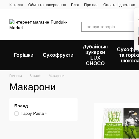
Перейти до основного контенту
Каталог
Обмін та повернення
Блог
Про нас
Оплата і доставка
Дубайські
Сухофру
цукерки
Горішки
Сухофрукти
та горіх
LUX
шокола
CHOCO
Головна
Бакалія
Макарони
Макарони
Бренд
Happy Pasta
1