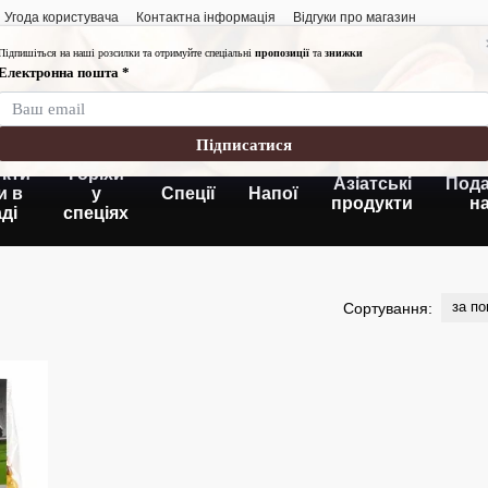
Угода користувача
Контактна інформація
Відгуки про магазин
Графік роботи:
Понеділок-п'ятниця
Субота-неділя: 10:
Без вихідних
кти
Горіхи
Азіатські
Пода
и в
у
Спеції
Напої
продукти
н
ді
спеціях
за п
Сортування: