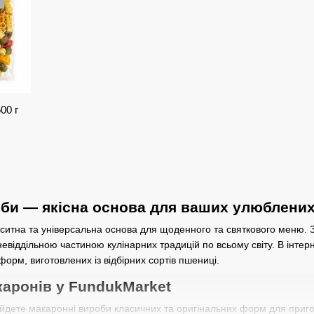
00 г
би — якісна основа для ваших улюблених
итна та універсальна основа для щоденного та святкового меню. За
евіддільною частиною кулінарних традицій по всьому світу. В інтер
форм, виготовлених із відбірних сортів пшениці.
аронів у FundukMarket
йдете макаронні вироби класичних та оригінальних форм для приготув