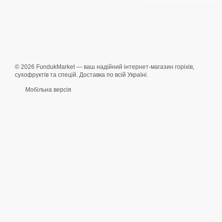
Спагеті та довгі вид
Пер'я (пенне), спірал
Супові фігурні виро
Макарони з твердих
© 2026 FundukMarket — ваш надійний інтернет-магазин горіхів,
Чому варто куп
сухофруктів та спецій. Доставка по всій Україні.
Мобільна версія
Відбірні бренди та
італійськими брендам
Збереження форми 
Гнучкі умови замов
Швидка доставка:
о
Обирайте якісні
макарон