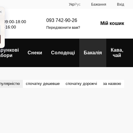
Укр
Рус
Бажання
Вхід
093 742-90-26
: 09:00-18:00
Мій кошик
00-16:00
Передзвонити вам?
рункові
Кава,
Снеки
Солодощі
Бакалія
абори
чай
опулярністю
спочатку дешевше
спочатку дорожчі
за назвою