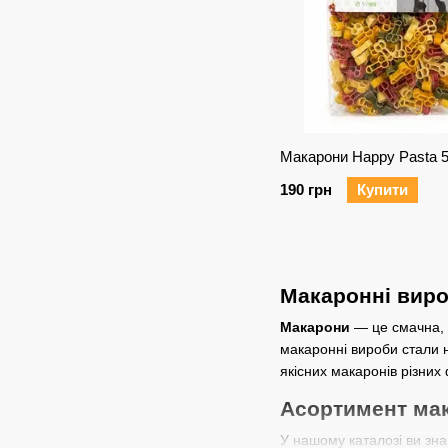
Макарони Happy Pasta 5
190 грн
Купити
Макаронні виро
Макарони
— це смачна, с
макаронні вироби стали н
якісних макаронів різних 
Асортимент мак
У нашому каталозі ви зна