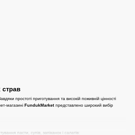
 страв
вдяки простоті приготування та високій поживній цінності
нет-магазині
FundukMarket
представлено широкий вибір
ання пасти, супів, запіканок і салатів: